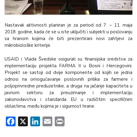
Nastavak aktivnosti planiran je za period od 7. – 11. maja
2018. godine, kada će se u iste uključiti i subjekti u poslovanju
sa hranom kojima će biti prezentirani novi zahtjevi za
mikrobiološke kriterije.
USAID i Vlada Švedske osigurali su finansijska sredstva za
implementaciju projekta FARMA II u Bosni i Hercegovini.
Projekt se sastoji od dvije komponente od kojih se jedna
odnosi na omogućavanje poslovnih prilika za farmere i
poljoprivredne preduzetnike, a druga na jačanje kapaciteta u
javnom sektoru za preuzimanje i implementaciju
zakonodavstva i standarda EU u različitim specifičnim
oblastima, među kojima je i sigurnost hrane.
Facebook
X
LinkedIn
Email
Print