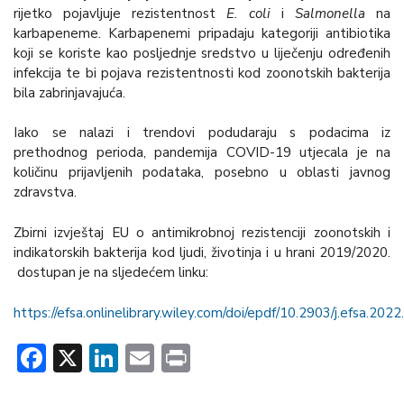
rijetko pojavljuje rezistentnost
E. coli
i
Salmonella
na
karbapeneme. Karbapenemi pripadaju kategoriji antibiotika
koji se koriste kao posljednje sredstvo u liječenju određenih
infekcija te bi pojava rezistentnosti kod zoonotskih bakterija
bila zabrinjavajuća.
Iako se nalazi i trendovi podudaraju s podacima iz
prethodnog perioda, pandemija COVID-19 utjecala je na
količinu prijavljenih podataka, posebno u oblasti javnog
zdravstva.
Zbirni izvještaj EU o antimikrobnoj rezistenciji zoonotskih i
indikatorskih bakterija kod ljudi, životinja i u hrani 2019/2020.
dostupan je na sljedećem linku:
https://efsa.onlinelibrary.wiley.com/doi/epdf/10.2903/j.efsa.202
Facebook
X
LinkedIn
Email
Print