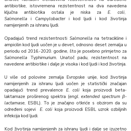
antibiotike, istovremena rezistentnost na dva navedena
ključna antibiotika ostala je niska za
E. coli
,
Salmonella
i
Campylobacter
i kod ljudi i kod životinja
namijenjenih za ishranu ljudi.
Opadajući trend rezistentnosti
Salmonella
na tetracikline i
ampicilin kod ljudi uočen je u devet, odnosno deset zemalja u
periodu od 2016.-2020. godine, što je posebno primjetno za
Salmonella
Typhimurium. Unatoč padu, rezistentnost na
navedene antibiotike i dalje je visoka i kod ljudi i kod životinja.
U više od polovine zemalja Evropske unije, kod životinja
namijenjenih za ishranu ljudi uočen je statistički značajan
opadajući trend prevalence
E. coli
koja proizvodi beta-
laktamaze proširenog spektra (
engl. extended spectrum β-
lactamase
, ESBL). To je značajno otkriće s obzirom da su
određeni sojevi
E. coli
koja proizvodi ESBL uzrok ozbiljnih
infekcija kod ljudi.
Kod životinja namijenjenih za ishranu ljudi i dalje se izuzetno