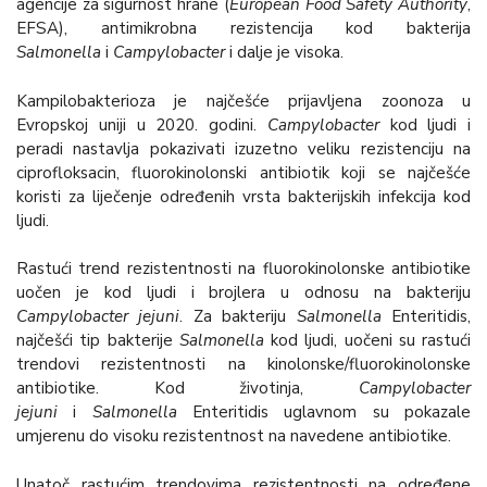
agencije za sigurnost hrane (
European Food Safety Authority
,
EFSA), antimikrobna rezistencija kod bakterija
Salmonella
i
Campylobacter
i dalje je visoka.
Kampilobakterioza je najčešće prijavljena zoonoza u
Evropskoj uniji u 2020. godini.
Campylobacter
kod ljudi i
peradi nastavlja pokazivati izuzetno veliku rezistenciju na
ciprofloksacin, fluorokinolonski antibiotik koji se najčešće
koristi za liječenje određenih vrsta bakterijskih infekcija kod
ljudi.
Rastući trend rezistentnosti na fluorokinolonske antibiotike
uočen je kod ljudi i brojlera u odnosu na bakteriju
Campylobacter jejuni
. Za bakteriju
Salmonella
Enteritidis,
najčešći tip bakterije
Salmonella
kod ljudi, uočeni su rastući
trendovi rezistentnosti na kinolonske/fluorokinolonske
antibiotike. Kod životinja,
Campylobacter
jejuni
i
Salmonella
Enteritidis uglavnom su pokazale
umjerenu do visoku rezistentnost na navedene antibiotike.
Unatoč rastućim trendovima rezistentnosti na određene