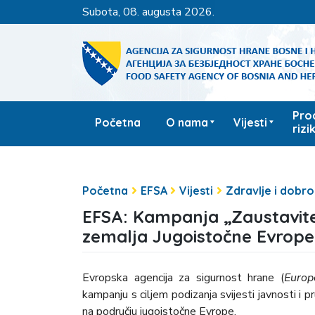
subota, 08. augusta 2026.
Pro
Početna
O nama
Vijesti
rizi
Početna
EFSA
Vijesti
Zdravlje i dobrob
EFSA: Kampanja „Zaustavite
zemalja Jugoistočne Evrope
Evropska agencija za sigurnost hrane (
Europ
kampanju s ciljem podizanja svijesti javnosti i p
na području jugoistočne Evrope.