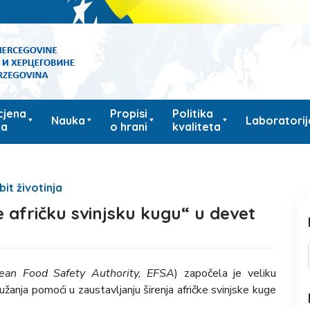
cjena
Propisi
Politika
Nauka
Laboratorij
ka
o hrani
kvaliteta
it životinja
 afričku svinjsku kugu“ u devet
ean Food Safety Authority, EFSA
) započela je veliku
ružanja pomoći u zaustavljanju širenja afričke svinjske kuge