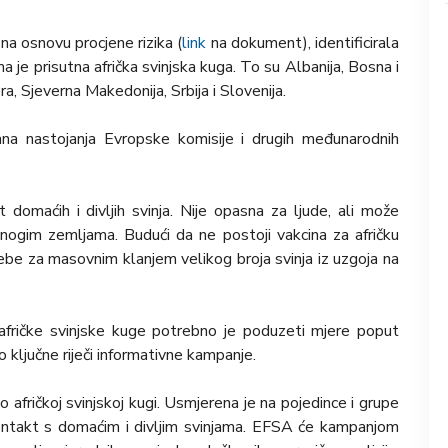
a osnovu procjene rizika (
link
na dokument), identificirala
a je prisutna afrička svinjska kuga. To su Albanija, Bosna i
, Sjeverna Makedonija, Srbija i Slovenija.
ana nastojanja Evropske komisije i drugih međunarodnih
 domaćih i divljih svinja. Nije opasna za ljude, ali može
nogim zemljama. Budući da ne postoji vakcina za afričku
be za masovnim klanjem velikog broja svinja iz uzgoja na
afričke svinjske kuge potrebno je poduzeti mjere poput
o ključne riječi informativne kampanje.
 o afričkoj svinjskoj kugi. Usmjerena je na pojedince i grupe
u kontakt s domaćim i divljim svinjama. EFSA će kampanjom