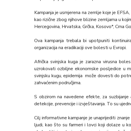
Kampanja je usmjerena na zemlje koje je EFSA, n
kao rizične zbog njihove blizine zemljama u kojim
Hercegovina, Hrvatska, Grčka, Kosovo*, Crna Gora
Ova kampanja trebala bi upotpuniti kontinuir
organizacija na eradikaciji ove bolesti u Evropi.
Afrička svinjska kuga je zarazna virusna bolest
uzrokovati ozbiljne ekonomske posljedice u m
svinjsku kugu, epidemija može dovesti do potre
zahvaćenim područjima.
S obzirom na navedene efekte, za suzbijanje 
detekcije, prevencije i izvještavanja. To su ujedn
Cilj informativne kampanje je unaprijediti znanje
ljudi, kao što su farmeri i lovci koji dolaze 