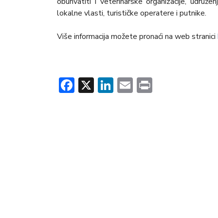
obuhvatiti i veterinarske organizacije, udruženj
lokalne vlasti, turističke operatere i putnike.
Više informacija možete pronaći na web stranici
Facebook
X
LinkedIn
Email
Print