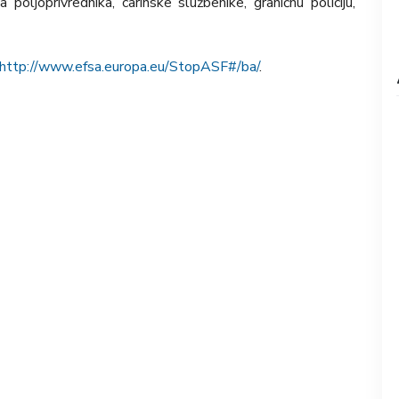
a poljoprivrednika, carinske službenike, graničnu policiju,
http://www.efsa.europa.eu/StopASF#/ba/
.