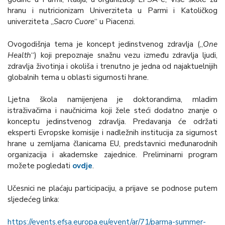
hranu i nutricionizam Univerziteta u Parmi i Katoličkog
univerziteta „
Sacro Cuore
“ u Piacenzi.
Ovogodišnja tema je koncept jedinstvenog zdravlja („
One
Health
“) koji prepoznaje snažnu vezu između zdravlja ljudi,
zdravlja životinja i okoliša i trenutno je jedna od najaktuelnijih
globalnih tema u oblasti sigurnosti hrane.
Ljetna škola namijenjena je doktorandima, mladim
istraživačima i naučnicima koji žele steći dodatno znanje o
konceptu jedinstvenog zdravlja. Predavanja će održati
eksperti Evropske komisije i nadležnih institucija za sigurnost
hrane u zemljama članicama EU, predstavnici međunarodnih
organizacija i akademske zajednice. Preliminarni program
možete pogledati
ovdje
.
Učesnici ne plaćaju participaciju, a prijave se podnose putem
sljedećeg linka:
https://events.efsa.europa.eu/event/ar/71/parma-summer-