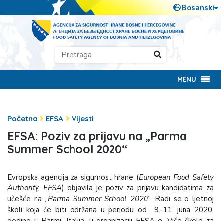
MENU
Početna
EFSA
Vijesti
EFSA: Poziv za prijavu na „Parma
Summer School 2020“
Evropska agencija za sigurnost hrane (
European Food Safety
Authority,
EFSA
) objavila je poziv za prijavu kandidatima za
učešće na „
Parma Summer School 2020
“. Radi se o ljetnoj
školi koja će biti održana u periodu od 9.-11. juna 2020.
godine u Parmi, Italija, u organizaciji EFSA-e, Više škole za