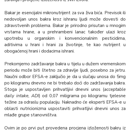
Bakar je esencijalni mikronutrijent za sva živa bića. Previsok ili
nedovoljan unos bakra kroz ishranu ljudi može dovesti do
zdravstvenih problema. Bakar je prirodno prisutan u mnogim
vrstama hrane, a u prehrambeni lanac također ulazi kroz
upotrebu u organskim i konvencionalnim pesticidima,
aditivima u hrani i hrani za životinje, te kao nutrijent u
obogaćenoj hrani i dodacima ishrani.
Prekomjerno zadržavanje bakra u tijelu u dužem vremenskom
periodu može biti štetno za zdravlje ljudi, posebno za jetru.
Naučni odbor EFSA-e zaključio je da u slučaju unosa do 5mg
po kilogramu dnevno ne bi trebalo doći do zadržavanja bakra.
Stoga je uspostavljen prihvatljivi dnevni unos (
acceptable
daily intake, ADI
) od 0,07 miligrama po kilogramu tjelesne
težine za odraslu populaciju. Naknadno će eksperti EFSA-e u
oblasti nutricionizma uspostaviti prihvatljivi dnevni unos za
mlađe grupe stanovništva.
Ovim je po prvi put provedena procjena izloženosti bakru iz