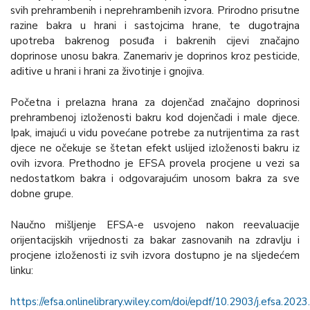
svih prehrambenih i neprehrambenih izvora. Prirodno prisutne
razine bakra u hrani i sastojcima hrane, te dugotrajna
upotreba bakrenog posuđa i bakrenih cijevi značajno
doprinose unosu bakra. Zanemariv je doprinos kroz pesticide,
aditive u hrani i hrani za životinje i gnojiva.
Početna i prelazna hrana za dojenčad značajno doprinosi
prehrambenoj izloženosti bakru kod dojenčadi i male djece.
Ipak, imajući u vidu povećane potrebe za nutrijentima za rast
djece ne očekuje se štetan efekt uslijed izloženosti bakru iz
ovih izvora. Prethodno je EFSA provela procjene u vezi sa
nedostatkom bakra i odgovarajućim unosom bakra za sve
dobne grupe.
Naučno mišljenje EFSA-e usvojeno nakon reevaluacije
orijentacijskih vrijednosti za bakar zasnovanih na zdravlju i
procjene izloženosti iz svih izvora dostupno je na sljedećem
linku:
https://efsa.onlinelibrary.wiley.com/doi/epdf/10.2903/j.efsa.202