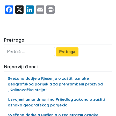
Facebook
X
LinkedIn
Email
Print
Pretraga
Najnoviji članci
Svečana dodjela Rješenja o zaštiti oznake
geografskog porijekla za prehrambeni proizvod
„Kalinovačka stelja“
Usvojeni amandmani na Prijedlog zakona o zaštiti
oznaka geografskog porijekla
Svečana dodjela Rješenja o registraciji oznake