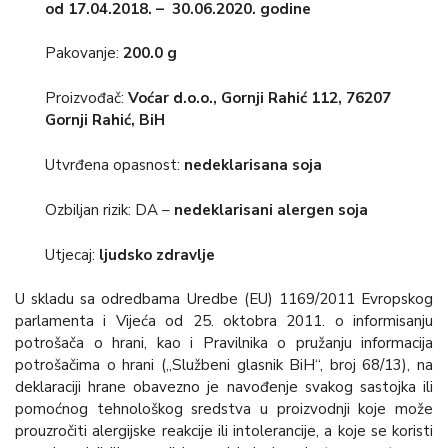
od 17.04.2018. – 30.06.2020. godine
Pakovanje:
200.0 g
Proizvođač:
Voćar d.o.o., Gornji Rahić 112, 76207
Gornji Rahić, BiH
Utvrđena opasnost:
nedeklarisana soja
Ozbiljan rizik: DA –
nedeklarisani alergen soja
Utjecaj:
ljudsko zdravlje
U skladu sa odredbama Uredbe (EU) 1169/2011 Evropskog
parlamenta i Vijeća od 25. oktobra 2011. o informisanju
potrošača o hrani, kao i Pravilnika o pružanju informacija
potrošačima o hrani („Službeni glasnik BiH“, broj 68/13), na
deklaraciji hrane obavezno je navođenje svakog sastojka ili
pomoćnog tehnološkog sredstva u proizvodnji koje može
prouzročiti alergijske reakcije ili intolerancije, a koje se koristi