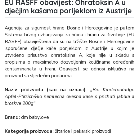
EU RASFF obavijest: Ohratoksin A u
dječjim kašama porijeklom iz Austrije
Agencija za sigurnost hrane Bosne i Hercegovine je putem
Sistema brzog uzbunjivanja za hranu i hranu za životinje (EU
RASFF) obaviještena da su na tržište Bosne i Hercegovine
isporučene dječje kaše porijeklom iz Austrije u kojim je
utvrđeno prisustvo ohratoksina A, koje nije u skladu s
propisima o maksimalno dozvoljenim količinama određenih
kontaminanata u hrani. Obavijest se odnosi isključivo na
proizvod sa sljedećim podacima:
Naziv proizvoda (kao na oznaci):
„
Bio Kinderporridge
Apfel-Pfirsich/Bio nemlecna ovesna kase s prichuti jablka a
broskve 200g“
Brand:
dm babylove
Kategorija proizvoda:
žitarice i pekarski proizvodi