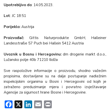
Upotrebljivo do
: 14.05.2023.
Lot
: JC 18:51
Porijeklo:
Austrija
Proizvođač:
Gittis Naturprodukte GmbH, Halleiner
Landesstraße 57 Puch bei Hallein 5412 Austria
Uvoznik u Bosnu i Hercegovinu:
dm drogerie markt d.o.o.,
Lužansko polje 40b 71210 Ilidža
Sve raspoložive informacije o proizvodu, shodno važećim
propisima, dostavljene su na dalje postupanje nadležnim
inspekcijskim organima u Bosni i Hercegovini od kojih je
zatraženo preduzimanje mjera i povratno izvještavanje
Agencije za sigurnost hrane Bosne i Hercegovine.
Facebook
X
LinkedIn
Email
Print