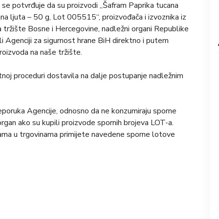
e potvrđuje da su proizvodi „Šafram Paprika tucana
na ljuta – 50 g, Lot 005515“, proizvođača i izvoznika iz
na tržište Bosne i Hercegovine, nadležni organi Republike
li Agenciji za sigurnost hrane BiH direktno i putem
oizvoda na naše tržište.
hitnoj proceduri dostavila na dalje postupanje nadležnim
reporuka Agencije, odnosno da ne konzumiraju sporne
 organ ako su kupili proizvode spornih brojeva LOT-a.
cama u trgovinama primijete navedene sporne lotove