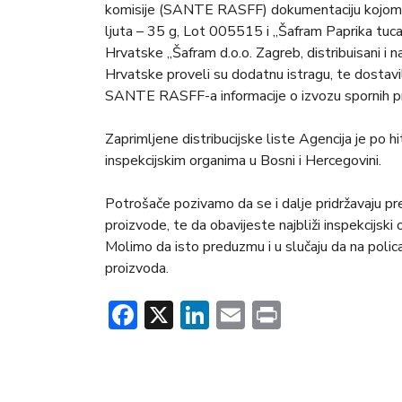
komisije (SANTE RASFF) dokumentaciju kojom s
ljuta – 35 g, Lot 005515 i „Šafram Paprika tuca
Hrvatske „Šafram d.o.o. Zagreb, distribuisani i 
Hrvatske proveli su dodatnu istragu, te dostavi
SANTE RASFF-a informacije o izvozu spornih pr
Zaprimljene distribucijske liste Agencija je po 
inspekcijskim organima u Bosni i Hercegovini.
Potrošače pozivamo da se i dalje pridržavaju p
proizvode, te da obavijeste najbliži inspekcijski
Molimo da isto preduzmu i u slučaju da na poli
proizvoda.
Facebook
X
LinkedIn
Email
Print