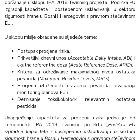
održana je u sklopu IPA 2018 Twinning projekta „Podrška EU
izgradnji kapaciteta i postepenom usklađivanju u sektoru
sigurnosti hrane u Bosni i Hercegovini s pravnom stečevinom
EU”.
U sklopu misije obrađene su sljedeće teme:
Postupak procjene rizika,
Prihvatljivi dnevni unos (
Acceptable Daily Intake, ADI
) i
akutna referentna doza (
Acute Reference Dose, ARfD
),
Kriteriji za određivanje maksimalnog nivoa ostataka
pesticida (
Maximum Residue Levels, MRLs
),
Procjena izloženosti ostacima pesticida: evaluacija
monitoring planova EU i
Definisanje toksikokološki relevantnih ostataka
pesticida.
Unaprjeđenje kapaciteta za procjenu rizika jedna je od
komponenti IPA 2018 Twinning projekta
„Podrška EU
izgradnji kapaciteta i postepenom usklađivanju u sektoru
sigurnosti hrane u Bosni i Hercegovini s pravnom stečevinom