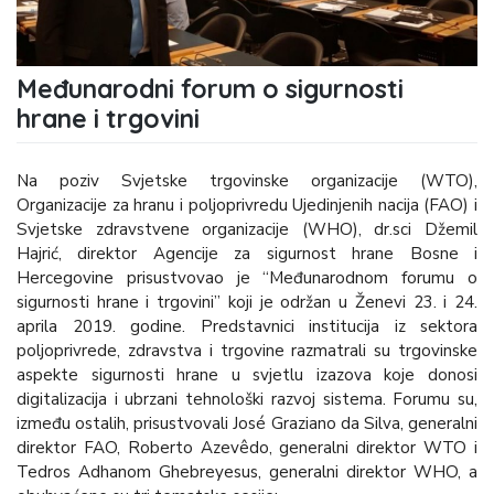
Međunarodni forum o sigurnosti
hrane i trgovini
Na poziv Svjetske trgovinske organizacije (WTO),
Organizacije za hranu i poljoprivredu Ujedinjenih nacija (FAO) i
Svjetske zdravstvene organizacije (WHO), dr.sci Džemil
Hajrić, direktor Agencije za sigurnost hrane Bosne i
Hercegovine prisustvovao je “Međunarodnom forumu o
sigurnosti hrane i trgovini” koji je održan u Ženevi 23. i 24.
aprila 2019. godine. Predstavnici institucija iz sektora
poljoprivrede, zdravstva i trgovine razmatrali su trgovinske
aspekte sigurnosti hrane u svjetlu izazova koje donosi
digitalizacija i ubrzani tehnološki razvoj sistema. Forumu su,
između ostalih, prisustvovali José Graziano da Silva, generalni
direktor FAO, Roberto Azevêdo, generalni direktor WTO i
Tedros Adhanom Ghebreyesus, generalni direktor WHO, a