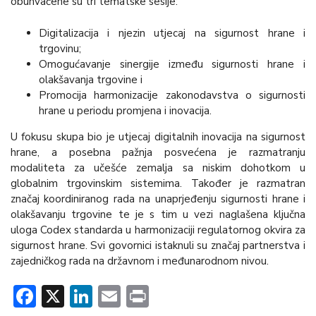
obuhvaćene su tri tematske sesije:
Digitalizacija i njezin utjecaj na sigurnost hrane i
trgovinu;
Omogućavanje sinergije između sigurnosti hrane i
olakšavanja trgovine i
Promocija harmonizacije zakonodavstva o sigurnosti
hrane u periodu promjena i inovacija.
U fokusu skupa bio je utjecaj digitalnih inovacija na sigurnost
hrane, a posebna pažnja posvećena je razmatranju
modaliteta za učešće zemalja sa niskim dohotkom u
globalnim trgovinskim sistemima. Također je razmatran
značaj koordiniranog rada na unaprjeđenju sigurnosti hrane i
olakšavanju trgovine te je s tim u vezi naglašena ključna
uloga Codex standarda u harmonizaciji regulatornog okvira za
sigurnost hrane. Svi govornici istaknuli su značaj partnerstva i
zajedničkog rada na državnom i međunarodnom nivou.
Facebook
X
LinkedIn
Email
Print