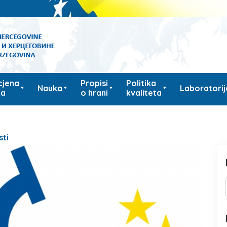
cjena
Propisi
Politika
Nauka
Laboratorij
ka
o hrani
kvaliteta
sti