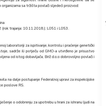
e Agenciju za sigurnost hrane Bosne i Hercegovine da se
 organizama sa tržišta povlači sljedeći proizvod:
ina
2 (rok trajanja: 10.11.2018.); L051 i L053.
j laboratoriji za ispitivanje, kontrolu i praćenje genetički
astoje, sadrže ili potječu od GMO-a utvrđeno je prisustvo
jena od istog dobavljača, Briž d.o.o dobrovoljno povlači i
vila na dalje postupanje Federalnoj upravi za inspekcijske
ske poslove RS.
ešenje o odobrenju za upotrebu u hrani za ishranu ljudi na