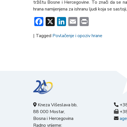
tržištu Bosne i Hercegovine. To znači da se n
hrana namijenjena za ishranu ljudi koja se sastoji
Facebook
X
LinkedIn
Email
Print
|
Tagged
Povlačenje i opoziv hrane
Kneza Višeslava bb,
+38
88 000 Mostar,
+38
Bosna i Hercegovina
age
Radno vrijeme: