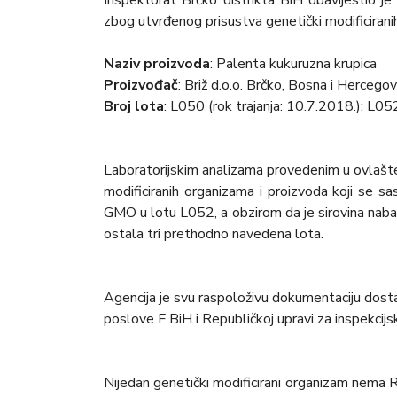
Inspektorat Brčko distrikta BiH obavijestio j
zbog utvrđenog prisustva genetički modificiranih
Naziv proizvoda
: Palenta kukuruzna krupica
Proizvođač
: Briž d.o.o. Brčko, Bosna i Hercegov
Broj lota
: L050 (rok trajanja: 10.7.2018.); L05
Laboratorijskim analizama provedenim u ovlašteno
modificiranih organizama i proizvoda koji se s
GMO u lotu L052, a obzirom da je sirovina nabavl
ostala tri prethodno navedena lota.
Agencija je svu raspoloživu dokumentaciju dosta
poslove F BiH i Republičkoj upravi za inspekcij
Nijedan genetički modificirani organizam nema Rj