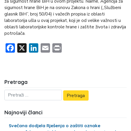
za sigurnost hrane BiH u ovom projektu. Naime, Agencija za
sigurnost hrane BiH je na osnovu Zakona o hrani („Službeni
glasnik BiH”, broj 50/04) i važećih propisa iz oblasti
laboratorija ušla u ovaj projekat, koji je od velike važnosti u
oblasti laboratorijske kontrole hrane i zaštite života i zdravlja
potrošača.
Facebook
X
LinkedIn
Email
Print
Pretraga
Najnoviji članci
Svečana dodjela Rješenja o zaštiti oznake