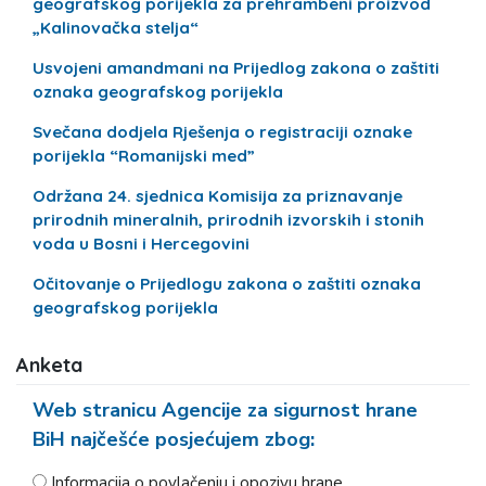
geografskog porijekla za prehrambeni proizvod
„Kalinovačka stelja“
Usvojeni amandmani na Prijedlog zakona o zaštiti
oznaka geografskog porijekla
Svečana dodjela Rješenja o registraciji oznake
porijekla “Romanijski med”
Održana 24. sjednica Komisija za priznavanje
prirodnih mineralnih, prirodnih izvorskih i stonih
voda u Bosni i Hercegovini
Očitovanje o Prijedlogu zakona o zaštiti oznaka
geografskog porijekla
Anketa
Web stranicu Agencije za sigurnost hrane
BiH najčešće posjećujem zbog:
Informacija o povlačenju i opozivu hrane