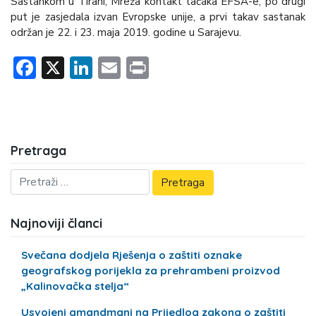
Sastankom u Tirani, Mreža kontakt tačaka EFSA-e, po drugi
put je zasjedala izvan Evropske unije, a prvi takav sastanak
održan je 22. i 23. maja 2019. godine u Sarajevu.
Facebook
X
LinkedIn
Email
Print
Pretraga
Najnoviji članci
Svečana dodjela Rješenja o zaštiti oznake
geografskog porijekla za prehrambeni proizvod
„Kalinovačka stelja“
Usvojeni amandmani na Prijedlog zakona o zaštiti