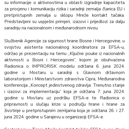
su informacije o aktivnostima u oblasti izgradnje kapaciteta
za procjenu i komunikaciju rizika i saradnji zemalja članica EU i
pretpristupnih zemalja u sklopu Mreže kontakt tačaka.
Predstavljeni su uspješni primjeri, izazovi i prijedlozi za dalju
saradnju na nacionalnom i međunarodnom nivou.
Službenik Agencije za sigurnost hrane Bosne i Hercegovine, u
svojstvu asistenta nacionalnog koordinatora za EFSA-u,
održao je prezentaciju na temu „Ključne pouke iz nacionalnih
aktivnosti u Bosni i Hercegovini“, kojom je obuhvaćena
Radionica o IMPRORISK modelu održana 6. juna 2024.
godine u Mostaru u saradnji s Glavnom državnom
laboratorijom i Ministarstvom zdravstva Cipra, Međunarodna
konferencija „Koncept jedinstvenog zdravlja: Trenutno stanje
i izazovi za implementaciju“ koja je održana 7. juna 2024.
godine u Mostaru uz podršku EFSA-e te Radionica o
pripravnosti u slučaju krize u području hrane i hrane za
životinje u pretpristupnim zemljama koja je održana 26. i 27.
juna 2024. godine u Sarajevu u organizaciji EFSA-e.