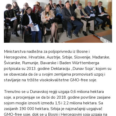
Ministarstva nadležna za poljoprivredu iz Bosne i
Hercegovine, Hrvatske, Austrije, Srbije, Slovenije, Mađarske,
Švicarske, Rumunije, Bavarske i Baden Württemberga
potpisala su 2013. godine Deklaraciju „Dunav Soja“, kojom su
se obavezala da će u svojim zemljama promovisati uzgoj i
stavljanje na tržište visokokvalitetne GMO-free soje.
Trenutno se u Dunavskoj regiji uzgaja 0,6 miliona hektara
soje, a procjenjuje se da bi do 2018. godine površine zasijane
sojom mogle iznositi između 1,5 i 2,2 miliona hektara. Sa
zasijanih 190 000 hektara, Srbija je najznačajniji uzgajivač
GMO-free soje, dok se u Bosni i Hercegovini soja uzgaja na