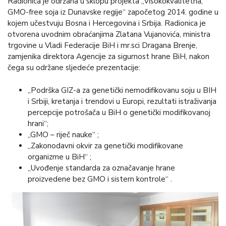
Radionica je održana u sklopu projekta „Visokokvalitetna,
GMO-free soja iz Dunavske regije“ započetog 2014. godine u
kojem učestvuju Bosna i Hercegovina i Srbija. Radionica je
otvorena uvodnim obraćanjima Zlatana Vujanovića, ministra
trgovine u Vladi Federacije BiH i mr.sci Dragana Brenje,
zamjenika direktora Agencije za sigurnost hrane BiH, nakon
čega su održane sljedeće prezentacije:
„Podrška GIZ-a za genetički nemodifikovanu soju u BIH
i Srbiji, kretanja i trendovi u Europi, rezultati istraživanja
percepcije potrošača u BiH o genetički modifikovanoj
hrani“;
„GMO – riječ nauke“ ;
„Zakonodavni okvir za genetički modifikovane
organizme u BiH“ ;
„Uvođenje standarda za označavanje hrane
proizvedene bez GMO i sistem kontrole“ .