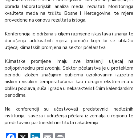
obrada laboratorijskih analiza meda, rezultati Monitoringa
kvaliteta meda na tržištu Bosne i Hercegovine, te mjere
provedene na osnovu rezultata istoga.
Konferencija je održana s ciljem razmjene iskustava i znanja te
donošenja adekvatnih mjera pomoću kojih bi se ublažio
utjecaj klimatskih promjena na sektor pčelarstva.
Klimatske promjene imaju sve izraženiji utjecaj na
poljoprivrednu proizvodnju. Sektor pčelarstva je u proteklom
periodu izložen značajnim gubicima uzrokovanim izuzetno
niskim i visokim temperaturama, kao i drugim ekstremima u
obliku poplava, suša i grada u nekarakterističnim kalendarskim
periodima.
Na konferenciji su učestvovali predstavnici nadležnih
institucija, saveza i udruženja pčelara iz zemalja u regionu te
predstavnici partnerskih instituta i akademija.
Facebook
X
LinkedIn
Email
Print