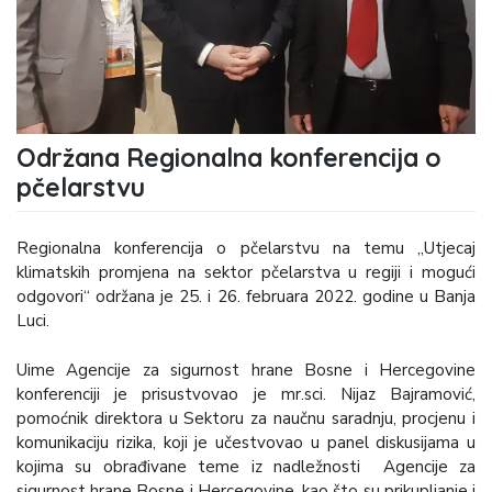
Održana Regionalna konferencija o
pčelarstvu
Regionalna konferencija o pčelarstvu na temu „Utjecaj
klimatskih promjena na sektor pčelarstva u regiji i mogući
odgovori“ održana je 25. i 26. februara 2022. godine u Banja
Luci.
Uime Agencije za sigurnost hrane Bosne i Hercegovine
konferenciji je prisustvovao je mr.sci. Nijaz Bajramović,
pomoćnik direktora u Sektoru za naučnu saradnju, procjenu i
komunikaciju rizika, koji je učestvovao u panel diskusijama u
kojima su obrađivane teme iz nadležnosti Agencije za
sigurnost hrane Bosne i Hercegovine, kao što su prikupljanje i