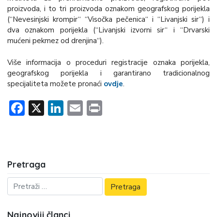
proizvoda, i to tri proizvoda oznakom geografskog porijekla
(“Nevesinjski krompir“ “Visočka pečenica“ i “Livanjski sir“) i
dva oznakom porijekla (“Livanjski izvorni sir“ i “Drvarski
mućeni pekmez od drenjina“).
Više informacija o proceduri registracije oznaka porijekla,
geografskog porijekla i garantirano tradicionalnog
specijaliteta možete pronaći
ovdje
.
Facebook
X
LinkedIn
Email
Print
Pretraga
Najnoviji članci