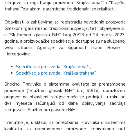
zahtjeve za registraciju proizvoda “Krajiški omač“ i “Krajiška
trahana“”oznakom “garantirano tradicionalni specijalitet”.
Obavijesti o zahtjevima za registraciju navedenih proizvoda
oznakom “garantirano tradicionalni specijalitet” objavljene su
u “Službenom glasniku BiH“, broj 20/23 od 24. marta 2023.
godine, a proizvođačke specifikacije dostupne su na službenoj
web stranici Agencije za sigurnost hrane Bosne i
Hercegovine:
Specifikacija proizvoda “Krajiški omač”
,
Specifikacija proizvoda “Krajiška trahana”
.
Shodno Pravilniku o sistemima kvaliteta za prehrambene
proizvode (“Službeni glasnik BiH”, broj 90/18), obrazloženi
prigovor na objavljeni zahtjev može se podnijeti u roku od
dva mjeseca računajući od dana objavljivanja sadržaja
zahtjeva u “Službenom glasniku BiH”.
Trenutno je, u skladu sa odredbama Pravilnika o sistemima
kvaliteta za prehrambene proizvode, registrirano pet