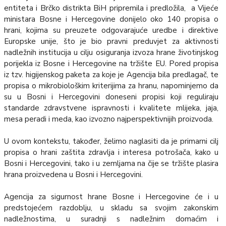
entiteta i Brčko distrikta BiH pripremila i predložila, a Vijeće
ministara Bosne i Hercegovine donijelo oko 140 propisa o
hrani, kojima su preuzete odgovarajuće uredbe i direktive
Europske unije, što je bio pravni preduvjet za aktivnosti
nadležnih institucija u cilju osiguranja izvoza hrane životinjskog
porijekla iz Bosne i Hercegovine na tržište EU. Pored propisa
iz tzv. higijenskog paketa za koje je Agencija bila predlagač, te
propisa o mikrobiološkim kriterijima za hranu, napominjemo da
su u Bosni i Hercegovini doneseni propisi koji reguliraju
standarde zdravstvene ispravnosti i kvalitete mlijeka, jaja,
mesa peradi i meda, kao izvozno najperspektivnijih proizvoda.
U ovom kontekstu, također, želimo naglasiti da je primarni cilj
propisa o hrani zaštita zdravlja i interesa potrošača, kako u
Bosni i Hercegovini, tako i u zemljama na čije se tržište plasira
hrana proizvedena u Bosni i Hercegovini.
Agencija za sigurnost hrane Bosne i Hercegovine će i u
predstojećem razdoblju, u skladu sa svojim zakonskim
nadležnostima, u suradnji s nadležnim domaćim i