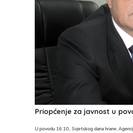
Priopćenje za javnost u po
U povodu 16.10., Svjetskog dana hrane, Agencij