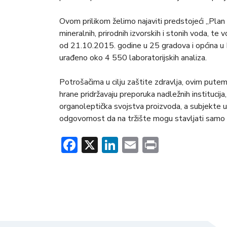
Ovom prilikom želimo najaviti predstojeći „Plan 
mineralnih, prirodnih izvorskih i stonih voda, te
od 21.10.2015. godine u 25 gradova i općina u 
urađeno oko 4 550 laboratorijskih analiza.
Potrošačima u cilju zaštite zdravlja, ovim putem
hrane pridržavaju preporuka nadležnih institucija,
organoleptička svojstva proizvoda, a subjekte 
odgovornost da na tržište mogu stavljati samo
Facebook
X
LinkedIn
Email
Print