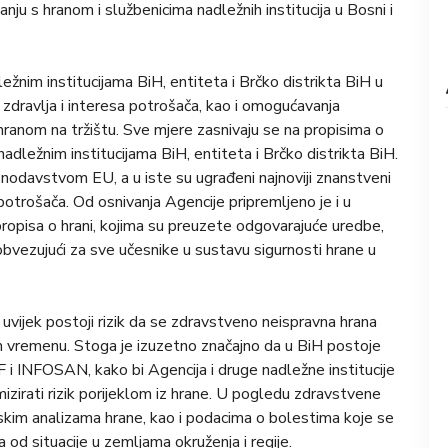
ju s hranom i službenicima nadležnih institucija u Bosni i
ežnim institucijama BiH, entiteta i Brčko distrikta BiH u
zdravlja i interesa potrošača, kao i omogućavanja
ranom na tržištu. Sve mjere zasnivaju se na propisima o
s nadležnim institucijama BiH, entiteta i Brčko distrikta BiH.
onodavstvom EU, a u iste su ugrađeni najnoviji znanstveni
e potrošača. Od osnivanja Agencije pripremljeno je i u
opisa o hrani, kojima su preuzete odgovarajuće uredbe,
 obvezujući za sve učesnike u sustavu sigurnosti hrane u
vijek postoji rizik da se zdravstveno neispravna hrana
 vremenu. Stoga je izuzetno značajno da u BiH postoje
 i INFOSAN, kako bi Agencija i druge nadležne institucije
mizirati rizik porijeklom iz hrane. U pogledu zdravstvene
skim analizama hrane, kao i podacima o bolestima koje se
d situacije u zemljama okruženja i regije.