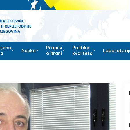
cjena
Propisi
Politika
Nauka
Laboratorij
ka
o hrani
kvaliteta