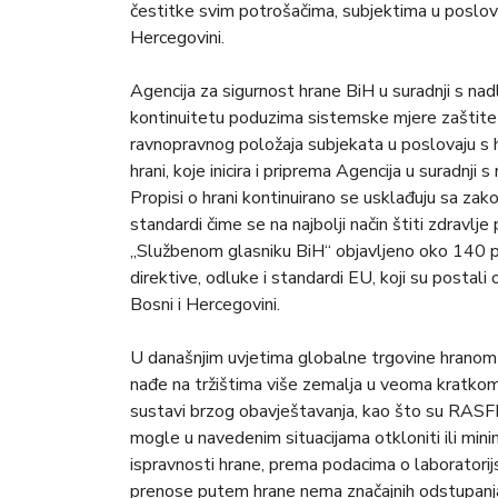
čestitke svim potrošačima, subjektima u poslovan
Hercegovini.
Agencija za sigurnost hrane BiH u suradnji s nadl
kontinuitetu poduzima sistemske mjere zaštite 
ravnopravnog položaja subjekata u poslovaju s h
hrani, koje inicira i priprema Agencija u suradnji 
Propisi o hrani kontinuirano se usklađuju sa zak
standardi čime se na najbolji način štiti zdravlj
„Službenom glasniku BiH“ objavljeno oko 140 pr
direktive, odluke i standardi EU, koji su postali
Bosni i Hercegovini.
U današnjim uvjetima globalne trgovine hranom u
nađe na tržištima više zemalja u veoma kratkom
sustavi brzog obavještavanja, kao što su RASFF
mogle u navedenim situacijama otkloniti ili mini
ispravnosti hrane, prema podacima o laboratorij
prenose putem hrane nema značajnih odstupanja o