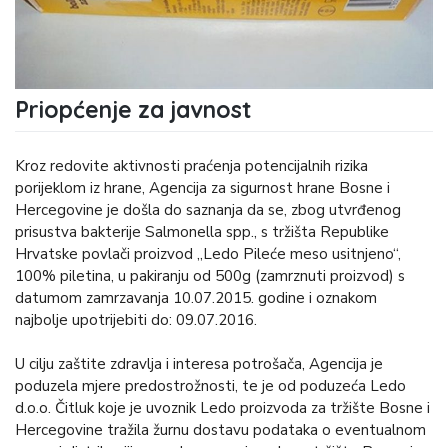
Priopćenje za javnost
Kroz redovite aktivnosti praćenja potencijalnih rizika
porijeklom iz hrane, Agencija za sigurnost hrane Bosne i
Hercegovine je došla do saznanja da se, zbog utvrđenog
prisustva bakterije Salmonella spp., s tržišta Republike
Hrvatske povlači proizvod „Ledo Pileće meso usitnjeno“,
100% piletina, u pakiranju od 500g (zamrznuti proizvod) s
datumom zamrzavanja 10.07.2015. godine i oznakom
najbolje upotrijebiti do: 09.07.2016.
U cilju zaštite zdravlja i interesa potrošača, Agencija je
poduzela mjere predostrožnosti, te je od poduzeća Ledo
d.o.o. Čitluk koje je uvoznik Ledo proizvoda za tržište Bosne i
Hercegovine tražila žurnu dostavu podataka o eventualnom