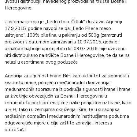
uvozu i distribuciji navedenog proizvoda na tržište Bosne i
Hercegovine.
U informaciji koju je „Ledo d.o.o. Čitluk“ dostavio Agenciji
17.9.2015. godine navodi se da „Ledo Pileće meso
usitnjeno“, 100% piletina, u pakiranju od 500g (zamrznuti
proizvod) s datumom zamrzavanja 10.07.2015. godine i
oznakom najbolje upotrijebiti do: 09.07.2016. nije uvezeno
niti distribuirano na tržište Bosne i Hercegovine, te da se na
nalazi u asortimanu ovog poduzeća.
Agencija za sigurnost hrane BiH, kao autoritet za sigurnost i
kvalitetu hrane, primjenu međunarodnih konvencija i
međunarodnih sporazuma iz područja sigurnosti hrane i hrane
za životinje obvezujućih za Bosnu i Hercegovinu u
kontinuitetu prati potencijalne rizike porijeklom iz hrane, kako
u BiH, tako i u zemljama okruženja i šire, te u suradnji sa
nadležnim domaćim i međunarodnim institucijama poduzima
odgovarajuće mjere u cilju zaštite zdravlja i interesa
potrošača.