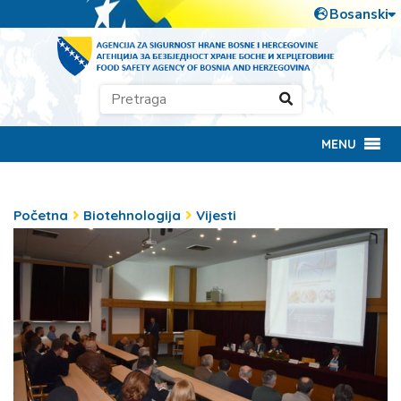
MENU
Početna
Biotehnologija
Vijesti