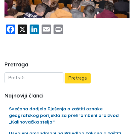
Facebook
X
LinkedIn
Email
Print
Pretraga
Najnoviji članci
Svečana dodjela Rješenja o zaštiti oznake
geografskog porijekla za prehrambeni proizvod
„Kalinovačka stelja“
Usvojeni amandmani na Prijedlog zakona o zaštiti