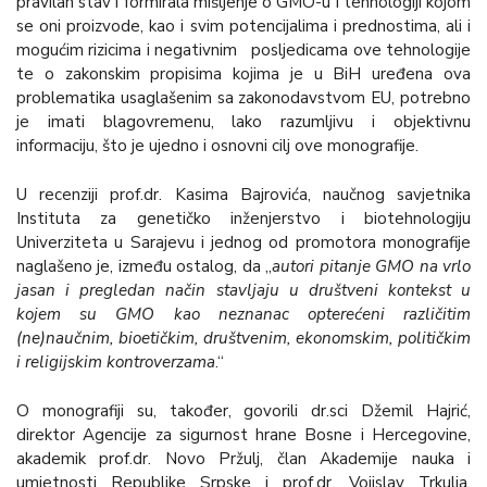
pravilan stav i formirala mišljenje o GMO-u i tehnologiji kojom
se oni proizvode, kao i svim potencijalima i prednostima, ali i
mogućim rizicima i negativnim posljedicama ove tehnologije
te o zakonskim propisima kojima je u BiH uređena ova
problematika usaglašenim sa zakonodavstvom EU, potrebno
je imati blagovremenu, lako razumljivu i objektivnu
informaciju, što je ujedno i osnovni cilj ove monografije.
U recenziji prof.dr. Kasima Bajrovića, naučnog savjetnika
Instituta za genetičko inženjerstvo i biotehnologiju
Univerziteta u Sarajevu i jednog od promotora monografije
naglašeno je, između ostalog, da „
autori pitanje GMO na vrlo
jasan i pregledan način stavljaju u društveni kontekst u
kojem su GMO kao neznanac opterećeni različitim
(ne)naučnim, bioetičkim, društvenim, ekonomskim, političkim
i religijskim kontroverzama
.“
O monografiji su, također, govorili dr.sci Džemil Hajrić,
direktor Agencije za sigurnost hrane Bosne i Hercegovine,
akademik prof.dr. Novo Pržulj, član Akademije nauka i
umjetnosti Republike Srpske i prof.dr. Vojislav Trkulja,