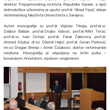
direktor Poljoprivrednog instituta Republike Srpske, a riječi
dobrodošlice učesnicima je uputio prof.dr. Nihad Fejzić, dekan
Veterinarskog fakulteta Univerziteta u Sarajevu.
Autori monografije su prof.dr Vojislav Trkulja, prof.dr.sc.
Dalibor Ballian, prof.dr.Stojko Vidović, prof.dr.Rifet Terzić,
prof.dr.sc. Ivan Ostojić, prof.dr. Faruk Čaklovica, prof.dr.
Ahmed Džubur, dr.sci. Džemil Hajrić, prof.dr. Goran Perković,
mr.sci Dragan Brenjo i Armin Čolaković, doktor veterinarske
medicine. Monografija je objavljena na četiri jezika –
bosanskom, hrvatskom, srpskom i engleskom.