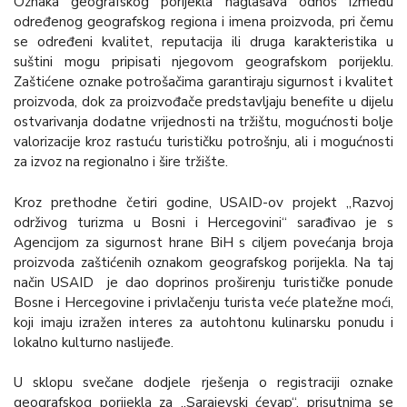
Oznaka geografskog porijekla naglašava odnos između
određenog geografskog regiona i imena proizvoda, pri čemu
se određeni kvalitet, reputacija ili druga karakteristika u
suštini mogu pripisati njegovom geografskom porijeklu.
Zaštićene oznake potrošačima garantiraju sigurnost i kvalitet
proizvoda, dok za proizvođače predstavljaju benefite u dijelu
ostvarivanja dodatne vrijednosti na tržištu, mogućnosti bolje
valorizacije kroz rastuću turističku potrošnju, ali i mogućnosti
za izvoz na regionalno i šire tržište.
Kroz prethodne četiri godine, USAID-ov projekt „Razvoj
održivog turizma u Bosni i Hercegovini“ sarađivao je s
Agencijom za sigurnost hrane BiH s ciljem povećanja broja
proizvoda zaštićenih oznakom geografskog porijekla. Na taj
način USAID je dao doprinos proširenju turističke ponude
Bosne i Hercegovine i privlačenju turista veće platežne moći,
koji imaju izražen interes za autohtonu kulinarsku ponudu i
lokalno kulturno naslijeđe.
U sklopu svečane dodjele rješenja o registraciji oznake
geografskog porijekla za „Sarajevski ćevap“, prisutnima se