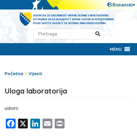
MENU
Početna
Vijesti
Uloga laboratorija
uskoro
Facebook
X
LinkedIn
Email
Print