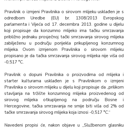
Pravilnik o izmjeni Pravilnika o sirovom mlijeku usklađen je s
odredbom Uredbe (EU) br. 1308/2013 Evropskog
parlamenta i Vijeća od 17. decembra 2013. godine u dijelu
koji propisuje da konzumno mlijeko ima tačku smrzavanja
približno jednaku prosječnoj tački smrzavanja sirovog mlijeka
zabilježenu u području porijekla prikupljenog konzumnog
mlijeka. Ovom izmjenom Pravilnika o sirovom mlijeku
propisano je da tačka smrzavanja sirovog mlijeka nije viša od
-0,517 °C.
Pravilnik o dopuni Pravilnika o proizvodima od mlijeka i
starter kulturama usklađen je s Pravilnikom o izmjeni
Pravilnika o sirovom mlijeku u dijelu koji propisuje da „prilikom
stavljanja na tržište konzumnog mlijeka proizvedenog od
sirovog mlijeka otkupljenog na području Bosne i
Hercegovine, tačka smrzavanja ne smije biti viša od 2% od
tačke smrzavanja sirovog mlijeka koja iznosi -0,517 °C.“
Navedeni propisi će, nakon objave u „Službenom glasniku