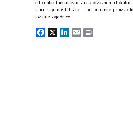
od konkretnih aktivnosti na državnom i lokalno
lancu sigurnosti hrane – od primarne proizvodnje
lokalne zajednice.
Facebook
X
LinkedIn
Email
Print