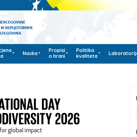
cjena
Propisi
Politika
Nauka
Laboratorij
ka
o hrani
kvaliteta