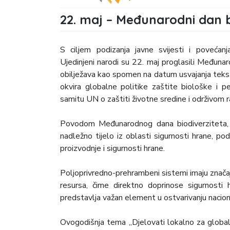
22. maj – Međunarodni dan b
S ciljem podizanja javne svijesti i povećanj
Ujedinjeni narodi su 22. maj proglasili Međun
obilježava kao spomen na datum usvajanja tekst
okvira globalne politike zaštite biološke i p
samitu UN o zaštiti životne sredine i održivom r
Povodom Međunarodnog dana biodiverziteta, 
nadležno tijelo iz oblasti sigurnosti hrane, po
proizvodnje i sigurnosti hrane.
Poljoprivredno-prehrambeni sistemi imaju značajn
resursa, čime direktno doprinose sigurnosti 
predstavlja važan element u ostvarivanju nacional
Ovogodišnja tema „Djelovati lokalno za globalni 