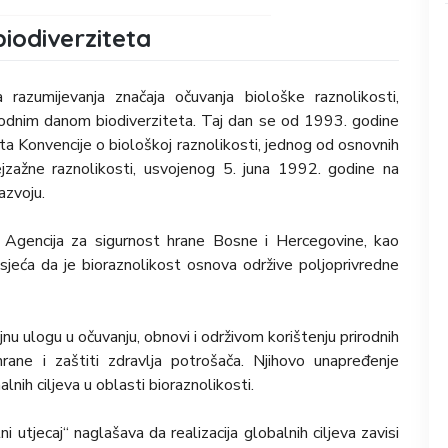
iodiverziteta
a razumijevanja značaja očuvanja biološke raznolikosti,
arodnim danom biodiverziteta. Taj dan se od 1993. godine
a Konvencije o biološkoj raznolikosti, jednog od osnovnih
ejzažne raznolikosti, usvojenog 5. juna 1992. godine na
azvoju.
Agencija za sigurnost hrane Bosne i Hercegovine, kao
dsjeća da je bioraznolikost osnova održive poljoprivredne
u ulogu u očuvanju, obnovi i održivom korištenju prirodnih
hrane i zaštiti zdravlja potrošača. Njihovo unapređenje
nih ciljeva u oblasti bioraznolikosti.
utjecaj“ naglašava da realizacija globalnih ciljeva zavisi