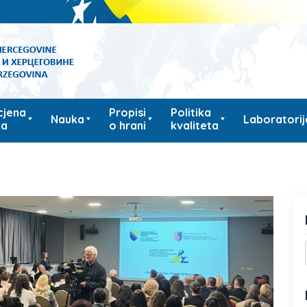
cjena
Propisi
Politika
Nauka
Laboratorij
ka
o hrani
kvaliteta