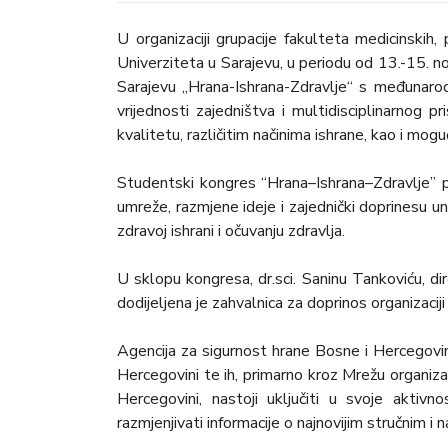
U organizaciji grupacije fakulteta medicinskih,
Univerziteta u Sarajevu, u periodu od 13.-15. 
Sarajevu „Hrana-Ishrana-Zdravlje“ s međunarod
vrijednosti zajedništva i multidisciplinarnog p
kvalitetu, različitim načinima ishrane, kao i mo
Studentski kongres “Hrana–Ishrana–Zdravlje” pr
umreže, razmjene ideje i zajednički doprinesu un
zdravoj ishrani i očuvanju zdravlja.
U sklopu kongresa, dr.sci. Saninu Tankoviću, d
dodijeljena je zahvalnica za doprinos organizacij
Agencija za sigurnost hrane Bosne i Hercegovine
Hercegovini te ih, primarno kroz Mrežu organizaci
Hercegovini, nastoji uključiti u svoje akti
razmjenjivati informacije o najnovijim stručnim i