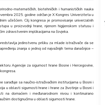
 prirodno-matematičkih, biotehničkih i humanističkih nauka
novembra 2025. godine održan je X Kongres Univerziteta u
nim učešćem. Cilj kongresa je promovisanje univerzalnih
ristupa u proizvodnji hrane, njenom higijenskom statusu i
gućim zdravstvenim implikacijama na čovjeka.
edstavlja jedinstvenu priliku za mlade istraživače da se
apređenju znanja o jednoj od najvažnijih tema današnjice –
irektoru Agencije za sigurnost hrane Bosne i Hercegovine,
i kongresa.
 sarađuje sa naučno-istraživačkim institucijama u Bosni i
ja u oblasti sigurnosti hrane i hrane za životinje u Bosni i
vnosti na domaćem i međunarodnom nivou i kontinuirano
 naučnim dostignućima u oblasti sigurnosti hrane.