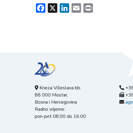
Facebook
X
LinkedIn
Email
Print
Kneza Višeslava bb,
+38
88 000 Mostar,
+38
Bosna i Hercegovina
age
Radno vrijeme:
pon-pet 08:00 do 16:00