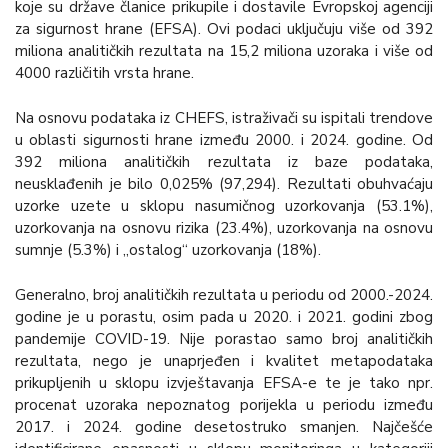
koje su države članice prikupile i dostavile Evropskoj agenciji
za sigurnost hrane (EFSA). Ovi podaci uključuju više od 392
miliona analitičkih rezultata na 15,2 miliona uzoraka i više od
4000 različitih vrsta hrane.
Na osnovu podataka iz CHEFS, istraživači su ispitali trendove
u oblasti sigurnosti hrane između 2000. i 2024. godine. Od
392 miliona analitičkih rezultata iz baze podataka,
neusklađenih je bilo 0,025% (97,294). Rezultati obuhvaćaju
uzorke uzete u sklopu nasumičnog uzorkovanja (53.1%),
uzorkovanja na osnovu rizika (23.4%), uzorkovanja na osnovu
sumnje (5.3%) i „ostalog“ uzorkovanja (18%).
Generalno, broj analitičkih rezultata u periodu od 2000.-2024.
godine je u porastu, osim pada u 2020. i 2021. godini zbog
pandemije COVID-19. Nije porastao samo broj analitičkih
rezultata, nego je unaprjeđen i kvalitet metapodataka
prikupljenih u sklopu izvještavanja EFSA-e te je tako npr.
procenat uzoraka nepoznatog porijekla u periodu između
2017. i 2024. godine desetostruko smanjen. Najčešće