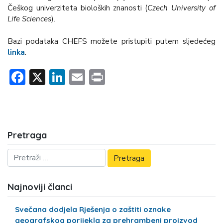
Češkog univerziteta bioloških znanosti (
Czech University of
Life Sciences
).
Bazi podataka CHEFS možete pristupiti putem sljedećeg
linka
.
Facebook
X
LinkedIn
Email
Print
Pretraga
Najnoviji članci
Svečana dodjela Rješenja o zaštiti oznake
geografskog porijekla za prehrambeni proizvod