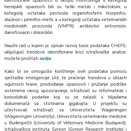
identificirane opasnosti u sklopu monitoringa u kategoriji
hemijskih opasnosti bili su teški metali i mikotoksini, u
kategoriji ostataka pesticida organofosfatni hlorpirifos,
diazinon i pirimifos-metil, a u kategoriji ostataka veterinarskih
medicinskih proizvoda (VMPR) antibiotici eritromicin,
danofloxacin i doksiciklin.
Naučni rad u kojem je opisan razvoj baze podataka CHEFS,
uključujući trendove identificirane kroz istraživačke analize,
možete pročitati
ovdje
.
Kako bi se omogućilo korištenje ovih podataka pomoću
vještačke inteligencije (AI) te praćenje trendova u oblasti
sigurnosti hrane, predviđanje opasnosti i pružanje podrške
sistemima ranog upozoravanja, istraživači su reformatirali i
konsolidirali podatke koji su se nalazili u hiljadama
dokumenata sa stotinama gigabajta. U projektu su
učestvovali istraživači sa Univerziteta Wageningen
(
Wageningen University
), Univerziteta veterinarske medicine
u Budimpešti (
University of Veterinary Medicine Budapest
),
Istraživačkog instituta Syreon (
Syreon Research Institute)
i