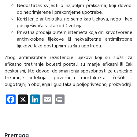
Nedostatak svijesti o najboljim praksama, koji dovodi
do neprimjerene i prekomjerne upotrebe,
Korištenje antibiotika, ne samo kao lijekova, nego i kao
pospješivača rasta kod životinja,
Privatna prodaja putem interneta koja čini krivotvorene
antimikrobne lijekove ili nekvalitetne antimikrobne
lijekove lako dostupnim za širu upotrebu.
Zbog antimikrobne rezistencije, lijekovi koji su služili za
efikasno tretiranje bolesti postali su manje efikasni ili čak
beskorisni, što dovodi do smanjenja sposobnosti za uspješno
tretiranje infekcija, povećanja mortaliteta, češćih i
dugotrajnijih oboljenja i gubitaka u poljoprivrednoj proizvodnji.
Facebook
X
LinkedIn
Email
Print
Pretraga