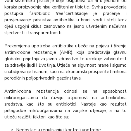
vodi sistemsko praćenje koje osigurava da ni u jednom od
koraka proizvodnje nisu korišteni antibiotici. Svrha provođenja
postupka ˝
antibiotic free
˝certifikacije je praćenje i
provjeravanje prisustva antibiotika u hrani, vodi i stelji kroz
cijeli uzgojni ciklus zasnovano na jasno utvrđenim načelima
sljedivosti i transparentnosti.
Prekomjerna upotreba antibiotika utječe na pojavu i širenje
antimikrobne rezistencije (AMR), koja predstavlja glavnu
globalnu prijetnju za javno zdravstvo te uzrokuje zabrinutost
za zdravlje ljudi i životinja. Utječe na sigurnost hrane i sigurno
snabdijevanje hranom, kao i na ekonomski prosperitet miliona
porodičnih poljoprivrednih gazdinstava.
Antimikrobna rezistencija odnosi se na sposobnost
mikroorganizama da razviju otpornost na antimikrobna
sredstva, kao što su antibiotici. Nastaje kao rezultat
prilagodbe mikroorganizama na vanjske utjecaje, a na to
utječu različiti faktori, kao što su:
Nedostaci u regulisanju i kontroli upotrebe,