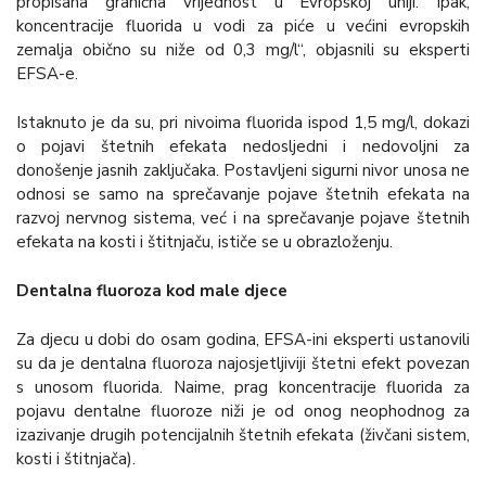
propisana granična vrijednost u Evropskoj uniji. Ipak,
koncentracije fluorida u vodi za piće u većini evropskih
zemalja obično su niže od 0,3 mg/l“, objasnili su eksperti
EFSA-e.
Istaknuto je da su, pri nivoima fluorida ispod 1,5 mg/l, dokazi
o pojavi štetnih efekata nedosljedni i nedovoljni za
donošenje jasnih zaključaka. Postavljeni sigurni nivor unosa ne
odnosi se samo na sprečavanje pojave štetnih efekata na
razvoj nervnog sistema, već i na sprečavanje pojave štetnih
efekata na kosti i štitnjaču, ističe se u obrazloženju.
Dentalna fluoroza kod male djece
Za djecu u dobi do osam godina, EFSA-ini eksperti ustanovili
su da je dentalna fluoroza najosjetljiviji štetni efekt povezan
s unosom fluorida. Naime, prag koncentracije fluorida za
pojavu dentalne fluoroze niži je od onog neophodnog za
izazivanje drugih potencijalnih štetnih efekata (živčani sistem,
kosti i štitnjača).