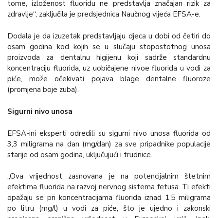
tome, izloženost fluoridu ne predstavlja značajan rizik za
zdravlje“, zaključila je predsjednica Naučnog vijeća EFSA-e.
Dodala je da izuzetak predstavljaju djeca u dobi od četiri do
osam godina kod kojih se u slučaju stopostotnog unosa
proizvoda za dentalnu higijenu koji sadrže standardnu
koncentraciju fluorida, uz uobičajene nivoe fluorida u vodi za
piće, može očekivati pojava blage dentalne fluoroze
(promjena boje zuba).
Sigurni nivo unosa
EFSA-ini eksperti odredili su sigurni nivo unosa fluorida od
3,3 miligrama na dan (mg/dan) za sve pripadnike populacije
starije od osam godina, uključujući i trudnice.
„Ova vrijednost zasnovana je na potencijalnim štetnim
efektima fluorida na razvoj nervnog sistema fetusa. Ti efekti
opažaju se pri koncentracijama fluorida iznad 1,5 miligrama
po litru (mg/l) u vodi za piće, što je ujedno i zakonski