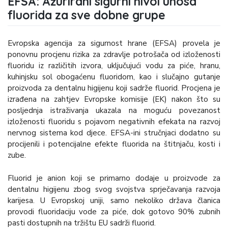
EFSA: Ažurirani sigurni nivoi unosa
fluorida za sve dobne grupe
Evropska agencija za sigurnost hrane (EFSA) provela je
ponovnu procjenu rizika za zdravlje potrošača od izloženosti
fluoridu iz različitih izvora, uključujući vodu za piće, hranu,
kuhinjsku sol obogaćenu fluoridom, kao i slučajno gutanje
proizvoda za dentalnu higijenu koji sadrže fluorid. Procjena je
izrađena na zahtjev Evropske komisije (EK) nakon što su
posljednja istraživanja ukazala na moguću povezanost
izloženosti fluoridu s pojavom negativnih efekata na razvoj
nervnog sistema kod djece. EFSA-ini stručnjaci dodatno su
procijenili i potencijalne efekte fluorida na štitnjaču, kosti i
zube.
Fluorid je anion koji se primarno dodaje u proizvode za
dentalnu higijenu zbog svog svojstva sprječavanja razvoja
karijesa. U Evropskoj uniji, samo nekoliko država članica
provodi fluoridaciju vode za piće, dok gotovo 90% zubnih
pasti dostupnih na tržištu EU sadrži fluorid.