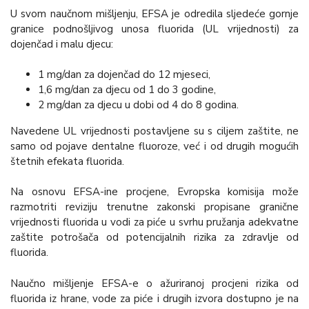
U svom naučnom mišljenju, EFSA je odredila sljedeće gornje
granice podnošljivog unosa fluorida (UL vrijednosti) za
dojenčad i malu djecu:
1 mg/dan za dojenčad do 12 mjeseci,
1,6 mg/dan za djecu od 1 do 3 godine,
2 mg/dan za djecu u dobi od 4 do 8 godina.
Navedene UL vrijednosti postavljene su s ciljem zaštite, ne
samo od pojave dentalne fluoroze, već i od drugih mogućih
štetnih efekata fluorida.
Na osnovu EFSA-ine procjene, Evropska komisija može
razmotriti reviziju trenutne zakonski propisane granične
vrijednosti fluorida u vodi za piće u svrhu pružanja adekvatne
zaštite potrošača od potencijalnih rizika za zdravlje od
fluorida.
Naučno mišljenje EFSA-e o ažuriranoj procjeni rizika od
fluorida iz hrane, vode za piće i drugih izvora dostupno je na