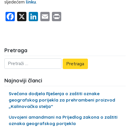
sljedećem
linku
.
Facebook
X
LinkedIn
Email
Print
Pretraga
Najnoviji članci
Svečana dodjela Rješenja o zaštiti oznake
geografskog porijekla za prehrambeni proizvod
„Kalinovačka stelja“
Usvojeni amandmani na Prijedlog zakona o zaštiti
oznaka geografskog porijekla