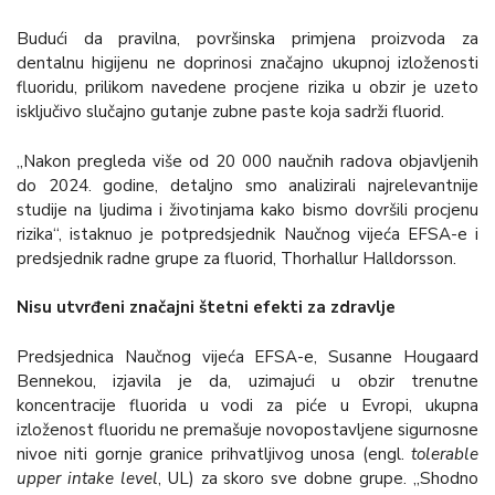
Budući da pravilna, površinska primjena proizvoda za
dentalnu higijenu ne doprinosi značajno ukupnoj izloženosti
fluoridu, prilikom navedene procjene rizika u obzir je uzeto
isključivo slučajno gutanje zubne paste koja sadrži fluorid.
„Nakon pregleda više od 20 000 naučnih radova objavljenih
do 2024. godine, detaljno smo analizirali najrelevantnije
studije na ljudima i životinjama kako bismo dovršili procjenu
rizika“, istaknuo je potpredsjednik Naučnog vijeća EFSA-e i
predsjednik radne grupe za fluorid, Thorhallur Halldorsson.
Nisu utvrđeni značajni štetni efekti za zdravlje
Predsjednica Naučnog vijeća EFSA-e, Susanne Hougaard
Bennekou, izjavila je da, uzimajući u obzir trenutne
koncentracije fluorida u vodi za piće u Evropi, ukupna
izloženost fluoridu ne premašuje novopostavljene sigurnosne
nivoe niti gornje granice prihvatljivog unosa (engl.
tolerable
upper intake level
, UL) za skoro sve dobne grupe. „Shodno