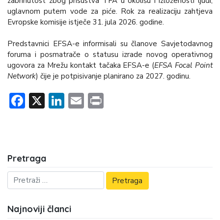
zabrinutost zbog prisustva TFA u okolišu i izloženosti ljudi,
uglavnom putem vode za piće. Rok za realizaciju zahtjeva
Evropske komisije istječe 31. jula 2026. godine.
Predstavnici EFSA-e informisali su članove Savjetodavnog
foruma i posmatrače o statusu izrade novog operativnog
ugovora za Mrežu kontakt tačaka EFSA-e (
EFSA Focal Point
Network
) čije je potpisivanje planirano za 2027. godinu.
Facebook
X
LinkedIn
Email
Print
Pretraga
Najnoviji članci