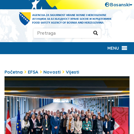
MENU
Početna
EFSA
Novosti
Vijesti