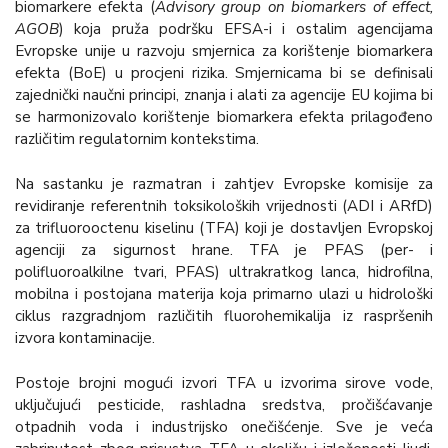
biomarkere efekta (
Advisory group on biomarkers of effect,
AGOB
) koja pruža podršku EFSA-i i ostalim agencijama
Evropske unije u razvoju smjernica za korištenje biomarkera
efekta (BoE) u procjeni rizika. Smjernicama bi se definisali
zajednički naučni principi, znanja i alati za agencije EU kojima bi
se harmonizovalo korištenje biomarkera efekta prilagođeno
različitim regulatornim kontekstima.
Na sastanku je razmatran i zahtjev Evropske komisije za
revidiranje referentnih toksikoloških vrijednosti (ADI i ARfD)
za trifluorooctenu kiselinu (TFA) koji je dostavljen Evropskoj
agenciji za sigurnost hrane. TFA je PFAS (per- i
polifluoroalkilne tvari, PFAS) ultrakratkog lanca, hidrofilna,
mobilna i postojana materija koja primarno ulazi u hidrološki
ciklus razgradnjom različitih fluorohemikalija iz raspršenih
izvora kontaminacije.
Postoje brojni mogući izvori TFA u izvorima sirove vode,
uključujući pesticide, rashladna sredstva, pročišćavanje
otpadnih voda i industrijsko onečišćenje. Sve je veća