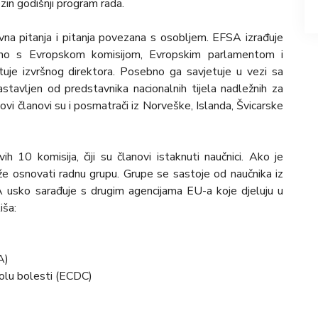
in godišnji program rada.
vna pitanja i pitanja povezana s osobljem. EFSA izrađuje
edno s Evropskom komisijom, Evropskim parlamentom i
uje izvršnog direktora. Posebno ga savjetuje u vezi sa
stavljen od predstavnika nacionalnih tijela nadležnih za
vi članovi su i posmatrači iz Norveške, Islanda, Švicarske
 10 komisija, čiji su članovi istaknuti naučnici. Ako je
e osnovati radnu grupu. Grupe se sastoje od naučnika iz
A usko sarađuje s drugim agencijama EU-a koje djeluju u
iša:
A)
olu bolesti (ECDC)