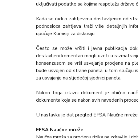
uključivati podatke sa kojima raspolažu države član
Kada se radi o zahtjevima dostavljenim od st
podnosioca zahtjeva traži više detaljnijih inf
upućuje Komisiji za diskusiju.
Često se može vršiti i javna publikacija do
dostavljeni komentari mogli uzeti u razmatranj
konsenzusom se vrši usvajanje procjene na ple
bude usvojen od strane panela, u tom slučaju is
za usvajanje na sljedećoj sjednici panela.
Nakon toga izlazni dokument je obično naučno
dokumenta koja se nakon svih navedenih procedu
U nastavku je dat pregled EFSA Naučne mreže s
EFSA Naučne mreže
Naučna mreža za procjenu rizika na zdravlje i do