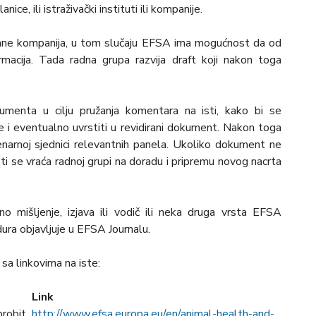
ice, ili istraživački instituti ili kompanije.
rane kompanija, u tom slučaju EFSA ima mogućnost da od
ormacija. Tada radna grupa razvija draft koji nakon toga
kumenta u cilju pružanja komentara na isti, kako bi se
e i eventualno uvrstiti u revidirani dokument. Nakon toga
narnoj sjednici relevantnih panela. Ukoliko dokument ne
ti se vraća radnoj grupi na doradu i pripremu novog nacrta
 mišljenje, izjava ili vodič ili neka druga vrsta EFSA
ra objavljuje u EFSA Journalu.
a linkovima na iste:
Link
brobit
h
ttp://
www.efsa.europa.eu/en/animal-health-and-