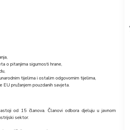
nja,
eta o pitanjima sigurnosti hrane,
du,
arodnim tijelima i ostalim odgovornim tijelima,
ane EU pružanjem pouzdanih savjeta.
sastoji od 15 članova. Članovi odbora djeluju u javnom
strijski sektor.