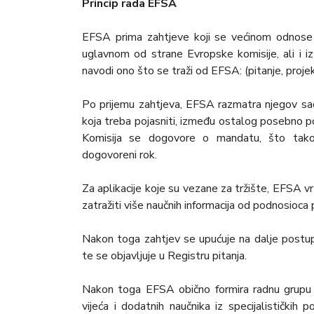
Princip rada EFSA
EFSA prima zahtjeve koji se većinom odnose na
uglavnom od strane Evropske komisije, ali i i
navodi ono što se traži od EFSA: (pitanje, projek
Po prijemu zahtjeva, EFSA razmatra njegov sad
koja treba pojasniti, između ostalog posebno 
Komisija se dogovore o mandatu, što takođ
dogovoreni rok.
Za aplikacije koje su vezane za tržište, EFSA vr
zatražiti više naučnih informacija od podnosioca p
Nakon toga zahtjev se upućuje na dalje post
te se objavljuje u Registru pitanja.
Nakon toga EFSA obično formira radnu grupu z
vijeća i dodatnih naučnika iz specijalističkih