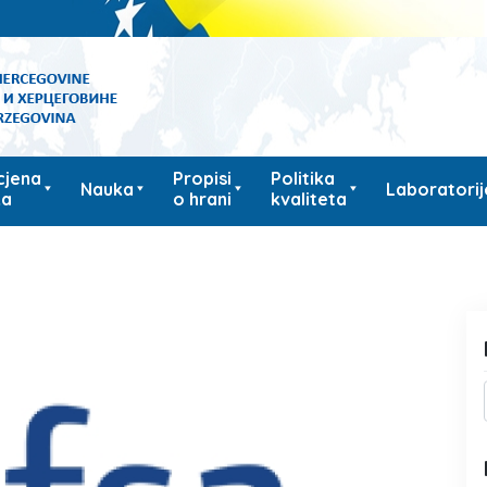
cjena
Propisi
Politika
Nauka
Laboratorij
ka
o hrani
kvaliteta