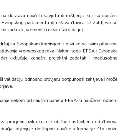
 dostavu naučnih savjeta ili mišljenja, koji su upućeni
z Evropskog parlamenta ili država članica. U Zahtjevu se
tni zadatak, vremenski okvir i tako dalje).
ržaj sa Evropskom komisijom i bavi se sa svim pitanjima
poštivanja vremenskog roka. Nakon toga, EFSA i Evropska
er uključuje konačni projektni zadatak i međusobno
ši validaciju, odnosno provjeru potpunosti zahtjeva i može
rijave.
upanje nekom od naučnih panela EFSA-ili naučnom odboru
a procjenu rizika koja je obično sastavljena od članova
 područja, ocjenjuje dostupne naučne informacije što može