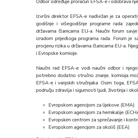
Odbor određuje proračun EFSA-e i odobrava njez
Izvršni direktor EFSA-e nadležan je za operati
godišnje i višegodišnje programe rada zaj
državama članicama EU-a. Naučni forum savjet
izradom prijedloga programa rada. Forum je sa
procjenu rizika u državama članicama EU-a. Njego
i Evropske komisije.
Naučni rad EFSA-e vodi naučni odbor i njegovih
potrebno dodatno stručno znanje, komisija mož
EFSA-e i vanjskih stručnjaka. Osim toga, EFS
području zdravlja i sigurnosti ljudi, životinja i okol
Evropskom agencijom za lijekove (EMA)
Evropskom agencijom za hemikalije (ECH
Evropskim centrom za sprečavanje i kontr
Evropskom agencijom za okoliš (EEA)