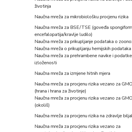
životinja
Naučna mreža za mikrobiološku procjenu rizika
Naučna mreža za BSE/TSE (goveđa spongifor
encefalopatija/kravlje ludilo)
Naučna mreža za prikupljanje podataka o zoon
Naučna mreža o prikupljanju hemijskih podataka
Naučna mreža za prehrambene navike i podatke
izloženosti
Naučna mreža za izmjene hitnih mjera
Naučna mreža za procjenu rizika vezano za GM
(hrana i hrana za životinje)
Naučna mreža za procjenu rizika vezano za GM
(okoliš)
Naučna mreža za procjenu rizika na zdravlje bilj
Naučna mreža za procjenu rizika vezano za