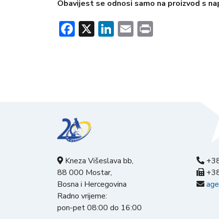
Obavijest se odnosi samo na proizvod s na
Facebook
X
LinkedIn
Email
Print
Kneza Višeslava bb,
+38
88 000 Mostar,
+38
Bosna i Hercegovina
age
Radno vrijeme:
pon-pet 08:00 do 16:00