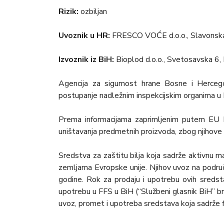
Rizik:
ozbiljan
Uvoznik u HR:
FRESCO VOĆE d.o.o., Slavonska
Izvoznik iz BiH:
Bioplod d.o.o., Svetosavska 6,
Agencija za sigurnost hrane Bosne i Hercego
postupanje nadležnim inspekcijskim organima u B
Prema informacijama zaprimljenim putem EU R
uništavanja predmetnih proizvoda, zbog njihove
Sredstva za zaštitu bilja koja sadrže aktivnu ma
zemljama Evropske unije. Njihov uvoz na podru
godine. Rok za prodaju i upotrebu ovih sredst
upotrebu u FFS u BiH (“Službeni glasnik BiH” br
uvoz, promet i upotreba sredstava koja sadrže f