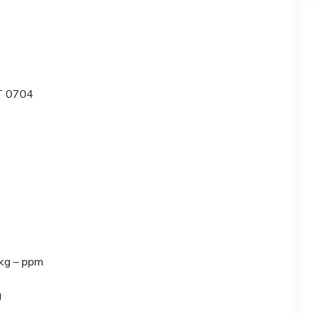
T 0704
kg – ppm
g