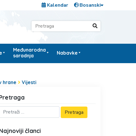
Kalendar
Međunarodna
e
Nabavke
saradnja
iv hrane
Vijesti
Pretraga
Najnoviji članci