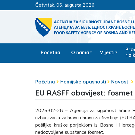
četvrtak, 06. augusta 2026.
Pro
Početna
O nama
Vijesti
rizi
Početna
Hemijske opasnosti
Novosti
EU RASFF obavijest: fosmet u
2025-02-28 – Agencija za sigurnost hrane B
uzbunjivanja za hranu i hranu za životinje (EU 
pošiljke kruške porijeklom iz Bosne i Herceg
nedozvoljene supstance fosmet.