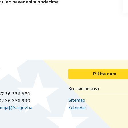
prijed navedenim podacima!
Pišite nam
Korisni linkovi
7 36 336 950
Sitemap
7 36 336 990
ncija@fsa.gov.ba
Kalendar