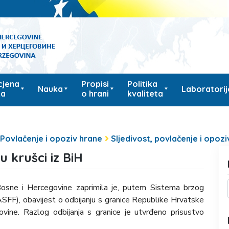
cjena
Propisi
Politika
Nauka
Laboratorij
ka
o hrani
kvaliteta
Povlačenje i opoziv hrane
Sljedivost, povlačenje i opoz
 krušci iz BiH
osne i Hercegovine zaprimila je, putem Sistema brzog
RASFF), obavijest o odbijanju s granice Republike Hrvatske
ovine. Razlog odbijanja s granice je utvrđeno prisustvo