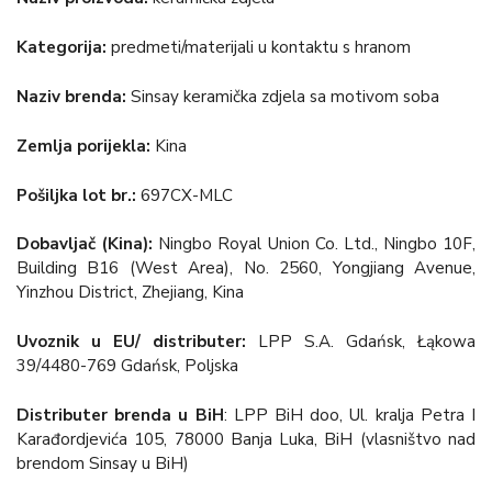
Kategorija:
predmeti/materijali u kontaktu s hranom
Naziv brenda:
Sinsay keramička zdjela sa motivom soba
Zemlja porijekla:
Kina
Pošiljka lot br.:
697CX-MLC
Dobavljač (Kina):
Ningbo Royal Union Co. Ltd., Ningbo 10F,
Building B16 (West Area), No. 2560, Yongjiang Avenue,
Yinzhou District, Zhejiang, Kina
Uvoznik u EU/ distributer:
LPP S.A. Gdańsk, Łąkowa
39/4480-769 Gdańsk, Poljska
Distributer brenda u BiH
: LPP BiH doo, Ul. kralja Petra I
Karađordjevića 105, 78000 Banja Luka, BiH (vlasništvo nad
brendom Sinsay u BiH)