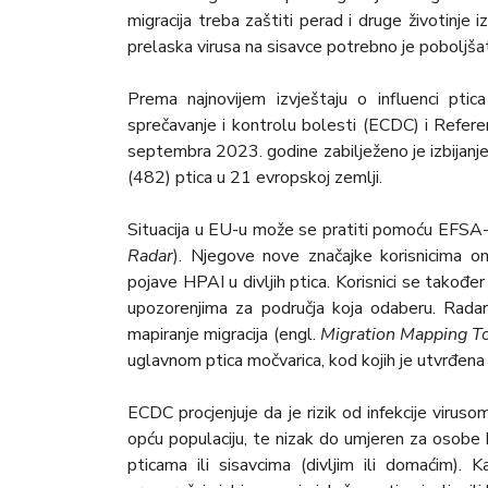
migracija treba zaštiti perad i druge životinje
prelaska virusa na sisavce potrebno je poboljšat
Prema najnovijem izvještaju o influenci pti
sprečavanje i kontrolu bolesti (ECDC) i Refere
septembra 2023. godine zabilježeno je izbijanje
(482) ptica u 21 evropskoj zemlji.
Situacija u EU-u može se pratiti pomoću EFSA-i
Radar
). Njegove nove značajke korisnicima om
pojave HPAI u divljih ptica. Korisnici se takođ
upozorenjima za područja koja odaberu. Rada
mapiranje migracija (engl.
Migration Mapping T
uglavnom ptica močvarica, kod kojih je utvrđena 
ECDC procjenjuje da je rizik od infekcije viruso
opću populaciju, te nizak do umjeren za osobe k
pticama ili sisavcima (divljim ili domaćim). K