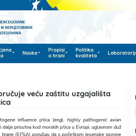
cjena
Propisi
Politika
Nauka
Laboratorij
ka
o hrani
kvaliteta
ručuje veću zaštitu uzgajališta
tica
togene influence ptica (engl.
highly pathogenic avian
 i dalje prisutna kod morskih ptica u Evropi, uglavnom duž
st hrane (EFSA) poručuju da s početkom jesenske sezone