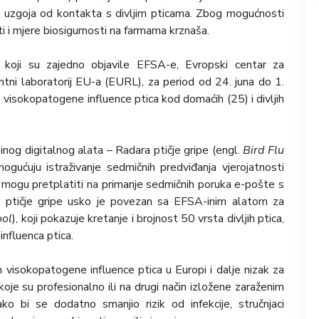
 iz uzgoja od kontakta s divljim pticama. Zbog mogućnosti
i i mjere biosigurnosti na farmama krznaša.
ca koji su zajedno objavile EFSA-e, Evropski centar za
ntni laboratorij EU-a (EURL), za period od 24. juna do 1.
 visokopatogene influence ptica kod domaćih (25) i divljih
nog digitalnog alata – Radara ptičje gripe (engl.
Bird Flu
ogućuju istraživanje sedmičnih predviđanja vjerojatnosti
er mogu pretplatiti na primanje sedmičnih poruka e-pošte s
r ptičje gripe usko je povezan sa EFSA-inim alatom za
ool
), koji pokazuje kretanje i brojnost 50 vrsta divljih ptica,
influenca ptica.
m visokopatogene influence ptica u Europi i dalje nizak za
oje su profesionalno ili na drugi način izložene zaraženim
ako bi se dodatno smanjio rizik od infekcije, stručnjaci