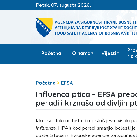
petak, 07. augusta 2026.
Pro
Početna
O nama
Vijesti
rizi
Početna
EFSA
Influenca ptica – EFSA prepo
peradi i krznaša od divljih p
Iako se tokom ljeta broj slučajeva visokopa
influenza
, HPAI) kod peradi smanjio, bolesti je
obale. Stoga iz Evropske agencije za sigurno