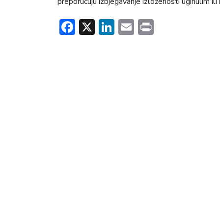
preporučuju izbjegavanje izloženosti uginulim il
Facebook
X
LinkedIn
Email
Print