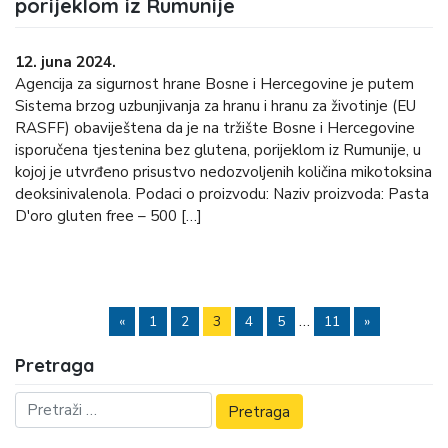
porijeklom iz Rumunije
12. juna 2024.
Agencija za sigurnost hrane Bosne i Hercegovine je putem
Sistema brzog uzbunjivanja za hranu i hranu za životinje (EU
RASFF) obaviještena da je na tržište Bosne i Hercegovine
isporučena tjestenina bez glutena, porijeklom iz Rumunije, u
kojoj je utvrđeno prisustvo nedozvoljenih količina mikotoksina
deoksinivalenola. Podaci o proizvodu: Naziv proizvoda: Pasta
D'oro gluten free – 500 […]
…
«
1
2
3
4
5
11
»
Pretraga