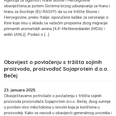
Agencija za sigurnost hrane Bosne i Hercegovine
obaviještena je putem Sistema brzog uzbunjivanja za hranu i
hranu za životinje (EU RASFF) da su na tržište Bosne i
Hercegovine, preko Italije, isporučene kašike za serviranje iz
Kine koje nisu u skladu sa važećim propisima zbog migracije
primarnih aromatskih amina [4,4′-Metilenedianilin (MDA) i
anilin (ANL)]. Podaci o […]
Obavijest o povlačenju s tržišta sojinih
proizvoda, proizvođač Sojaprotein d.o.o.
Bečej
23. januara 2025.
Obavještavamo potrošače o povlačenju s tržišta sojinih
proizvoda proizvođača Sojaprotein d.o.o. Bečej, zbog sumnje
u povišen nivo mikotoksina u sirovini koja je korištena u
proizvodnji. Kako se navodi u obavijesti generalnog uvoznika i