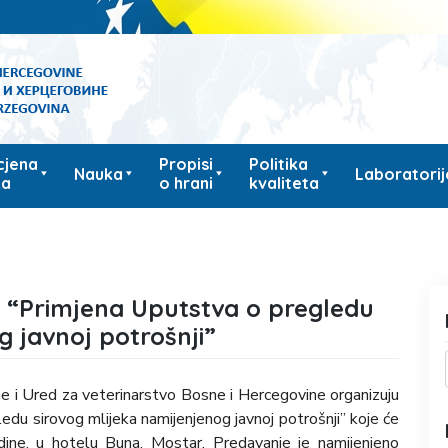
cjena
Propisi
Politika
Nauka
Laboratorij
ka
o hrani
kvaliteta
 “Primjena Uputstva o pregledu
g javnoj potrošnji”
e i Ured za veterinarstvo Bosne i Hercegovine organizuju
du sirovog mlijeka namijenjenog javnoj potrošnji” koje će
odine, u hotelu Buna, Mostar. Predavanje je namijenjeno