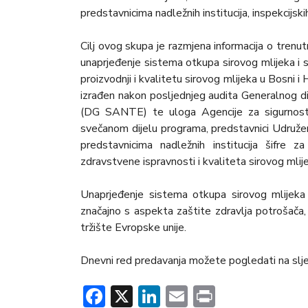
predstavnicima nadležnih institucija, inspekcijski
Cilj ovog skupa je razmjena informacija o trenu
unaprjeđenje sistema otkupa sirovog mlijeka i s
proizvodnji i kvalitetu sirovog mlijeka u Bosni i
izrađen nakon posljednjeg audita Generalnog di
(DG SANTE) te uloga Agencije za sigurnost
svečanom dijelu programa, predstavnici Udruženj
predstavnicima nadležnih institucija šifre z
zdravstvene ispravnosti i kvaliteta sirovog mlij
Unaprjeđenje sistema otkupa sirovog mlijeka 
značajno s aspekta zaštite zdravlja potrošača,
tržište Evropske unije.
Dnevni red predavanja možete pogledati na s
Facebook
X
LinkedIn
Email
Print