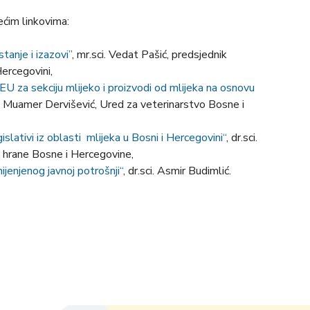
ećim linkovima:
tanje i izazovi”
, mr.sci. Vedat Pašić, predsjednik
Hercegovini,
U za sekciju mlijeko i proizvodi od mlijeka na osnovu
ci. Muamer Dervišević, Ured za veterinarstvo Bosne i
slativi iz oblasti mlijeka u Bosni i Hercegovini“
, dr.sci.
t hrane Bosne i Hercegovine,
jenjenog javnoj potrošnji“
, dr.sci. Asmir Budimlić.