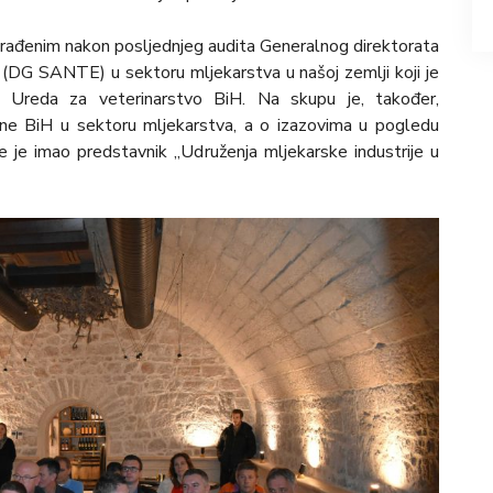
zrađenim nakon posljednjeg audita Generalnog direktorata
e (DG SANTE) u sektoru mljekarstva u našoj zemlji koji je
 Ureda za veterinarstvo BiH. Na skupu je, također,
ane BiH u sektoru mljekarstva, a o izazovima u pogledu
je je imao predstavnik „Udruženja mljekarske industrije u