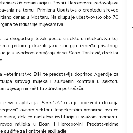
eterinarskih organizacija u Bosni i Hercegovini, zadovoljava
edavanja na temu “Primjena Uputstva o pregledu sirovog
 održano danas u Mostaru. Na skupu je učestvovalo oko 70
organa te industrije mljekarstva.
o za dvogodišnji težak posao u sektoru mljekarstva koji
e smo pritom pokazali jaku sinergiju između privatnog,
nuo je u uvodnom obraćanju dr.sci. Sanin Tanković, direktor
e.
za veterinarstvo BiH te predstavlja doprinos Agencije za
tkupa sirovog mlijeka i službenih kontrola u sektoru
an utjecaj i na zaštitu zdravlja potrošača.
 je web aplikacija
„FarmLab“
koja je proizvod i donacija
rcegovini” javnom sektoru. Inspekcijskim organima ova će
anje mjera, dok će nadležne institucije u svakom momentu
rovog mlijeka u Bosni i Hercegovini. Predstavnicima
su šifre za korištenje aplikacije.