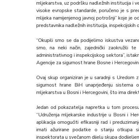
mljekarstva, uz podršku nadležnih institucija i v
visoke evropske standarde, poručeno je s pr
mlijeka namijenjenog javnoj potrošnji” koje je
predstavnika nadležnih institucija, inspekcijskih 
“Okupili smo se da podijelimo iskustva vezan
smo, na neki način, zajednički zaokružili t
administrativnog i inspekcijskog sektora”, istak
Agencije za sigurnost hrane Bosne i Hercegovin
Ovaj skup organiziran je u saradnji s Uredom 
sigurnost hrane BiH unaprjeđenju sistema o
mljekarstva u Bosni i Hercegovini, što ima direkt
Jedan od pokazatelja napretka u tom procesu
“Udruženja mljekarske industrije u Bosni i He
aplikacija omogućiti efikasniji rad i preduzim
imati ažurirane podatke o stanju otkupa si
inspektorata u svečanom dijelu skupa dodijeljene 