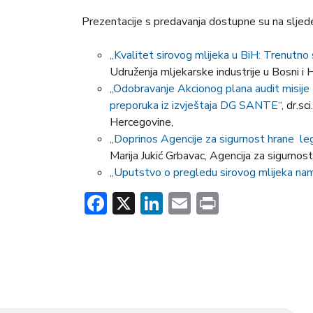
Prezentacije s predavanja dostupne su na sljed
„
Kvalitet sirovog mlijeka u BiH: Trenutno s
Udruženja mljekarske industrije u Bosni i 
„
Odobravanje Akcionog plana audit misije E
preporuka iz izvještaja DG SANTE“
, dr.s
Hercegovine,
„Doprinos Agencije za sigurnost hrane legi
Marija Jukić Grbavac, Agencija za sigurnos
„Uputstvo o pregledu sirovog mlijeka nami
Facebook
X
LinkedIn
Email
Print