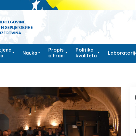
cjena
Propisi
Politika
Nauka
Laboratorij
ka
o hrani
kvaliteta