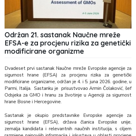
Održan 21. sastanak Naučne mreže
EFSA-e za procjenu rizika za genetički
modificirane organizme
Dvadeset prvi sastanak Naučne mreže Evropske agencije za
sigurnost hrane (EFSA) za procjenu rizika za genetički
modificirane organizame, održan je 4. i 5. juna 2026. godine, u
Parmi, Italija. Sastanku je prisustvovao Armin Čolaković, šef
Odsjeka za GMO i hranu za životinje u Agenciji za sigurnost
hrane Bosne i Hercegovine.
Sastanak je okupio predstavnike Evropske agencije za
sigurnost hrane (EFSA), država članica Evropske unije,
zemalja kandidata i relevantnih naučnih institucija, s ciljem
razmjene najnovijih informacija i iskustava u oblasti procjene