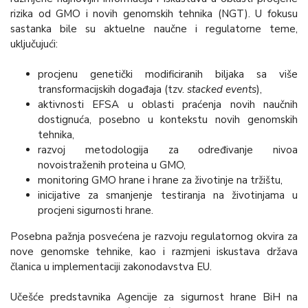
rizika od GMO i novih genomskih tehnika (NGT). U fokusu
sastanka bile su aktuelne naučne i regulatorne teme,
uključujući:
procjenu genetički modificiranih biljaka sa više
transformacijskih događaja (tzv.
stacked events
),
aktivnosti EFSA u oblasti praćenja novih naučnih
dostignuća, posebno u kontekstu novih genomskih
tehnika,
razvoj metodologija za određivanje nivoa
novoistraženih proteina u GMO,
monitoring GMO hrane i hrane za životinje na tržištu,
inicijative za smanjenje testiranja na životinjama u
procjeni sigurnosti hrane.
Posebna pažnja posvećena je razvoju regulatornog okvira za
nove genomske tehnike, kao i razmjeni iskustava država
članica u implementaciji zakonodavstva EU.
Učešće predstavnika Agencije za sigurnost hrane BiH na