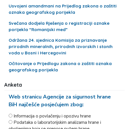
Usvojeni amandmani na Prijedlog zakona o zaštiti
oznaka geografskog porijekla
Svečana dodjela Rješenja o registraciji oznake
porijekla “Romanijski med”
Održana 24. sjednica Komisija za priznavanje
prirodnih mineralnih, prirodnih izvorskih i stonih
voda u Bosni i Hercegovini
Očitovanje o Prijedlogu zakona o zaštiti oznaka
geografskog porijekla
Anketa
Web stranicu Agencije za sigurnost hrane
BiH najčešće posjećujem zbog:
Informacija o povlačenju i opozivu hrane
Podataka o laboratorijskim analizama hrane i
oboljenjima koja se prenose putem hrane