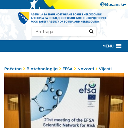
MENU
Početna
Biotehnologija
EFSA
Novosti
Vijesti