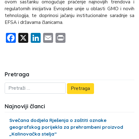
ovom sastanku omogućuje praćenje najnovijih trendova i
regulatornih inicijativa Evropske unije u oblasti GMO i novih
tehnologija, te doprinosi jačanju institucionalne saradnje sa
EFSA i državama članicama.
Facebook
X
LinkedIn
Email
Print
Pretraga
Najnoviji članci
Svečana dodjela Rješenja o zaštiti oznake
geografskog porijekla za prehrambeni proizvod
„Kalinovačka stelja“