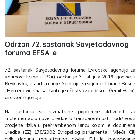
Održan 72. sastanak Savjetodavnog
foruma EFSA-e
72. sastanak Savjetodavnog foruma Evropske agencije za
sigurnost hrane (EFSA) održan je 3. i 4. jula 2019. godine u
Reykjaviku, Island, a u ime Agencije za sigurnost hrane Bosne
i Hercegovine na sastanku je učestvovao dr.sci. Džemil Hajrić,
direktor Agencije.
Na sastanku su razmatrane pripremne aktivnosti za
implementaciju nove Uredbe o transparentnosti i održivosti
procjene rizika u prehrambenom lancu kojom je dopunjena
Uredba (EZ) 178/2002 Evropskog parlamenta i Vijeća. Cilj
ovih dopuna regulatornog okvira EU je povećavanje