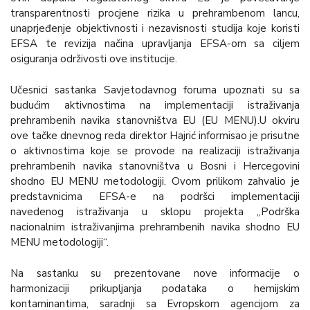
transparentnosti procjene rizika u prehrambenom lancu,
unaprjeđenje objektivnosti i nezavisnosti studija koje koristi
EFSA te revizija načina upravljanja EFSA-om sa ciljem
osiguranja održivosti ove institucije.
Učesnici sastanka Savjetodavnog foruma upoznati su sa
budućim aktivnostima na implementaciji istraživanja
prehrambenih navika stanovništva EU (EU MENU).U okviru
ove tačke dnevnog reda direktor Hajrić informisao je prisutne
o aktivnostima koje se provode na realizaciji istraživanja
prehrambenih navika stanovništva u Bosni i Hercegovini
shodno EU MENU metodologiji. Ovom prilikom zahvalio je
predstavnicima EFSA-e na podršci implementaciji
navedenog istraživanja u sklopu projekta „Podrška
nacionalnim istraživanjima prehrambenih navika shodno EU
MENU metodologiji“.
Na sastanku su prezentovane nove informacije o
harmonizaciji prikupljanja podataka o hemijskim
kontaminantima, saradnji sa Evropskom agencijom za