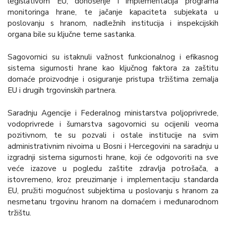
legislativom EU, donošenje i implementacija programa
monitoringa hrane, te jačanje kapaciteta subjekata u
poslovanju s hranom, nadležnih institucija i inspekcijskih
organa bile su ključne teme sastanka.
Sagovornici su istaknuli važnost funkcionalnog i efikasnog
sistema sigurnosti hrane kao ključnog faktora za zaštitu
domaće proizvodnje i osiguranje pristupa tržištima zemalja
EU i drugih trgovinskih partnera.
Saradnju Agencije i Federalnog ministarstva poljoprivrede,
vodoprivrede i šumarstva sagovornici su ocijenili veoma
pozitivnom, te su pozvali i ostale institucije na svim
administrativnim nivoima u Bosni i Hercegovini na saradnju u
izgradnji sistema sigurnosti hrane, koji će odgovoriti na sve
veće izazove u pogledu zaštite zdravlja potrošača, a
istovremeno, kroz preuzimanje i implementaciju standarda
EU, pružiti mogućnost subjektima u poslovanju s hranom za
nesmetanu trgovinu hranom na domaćem i međunarodnom
tržištu.