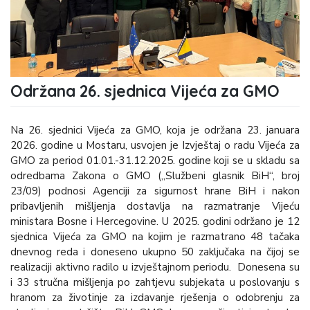
Održana 26. sjednica Vijeća za GMO
Na 26. sjednici Vijeća za GMO, koja je održana 23. januara
2026. godine u Mostaru, usvojen je Izvještaj o radu Vijeća za
GMO za period 01.01.-31.12.2025. godine koji se u skladu sa
odredbama Zakona o GMO („Službeni glasnik BiH“, broj
23/09) podnosi Agenciji za sigurnost hrane BiH i nakon
pribavljenih mišljenja dostavlja na razmatranje Vijeću
ministara Bosne i Hercegovine. U 2025. godini održano je 12
sjednica Vijeća za GMO na kojim je razmatrano 48 tačaka
dnevnog reda i doneseno ukupno 50 zaključaka na čijoj se
realizaciji aktivno radilo u izvještajnom periodu. Donesena su
i 33 stručna mišljenja po zahtjevu subjekata u poslovanju s
hranom za životinje za izdavanje rješenja o odobrenju za