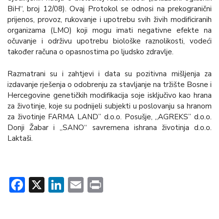
BiH“, broj 12/08). Ovaj Protokol se odnosi na prekogranični
prijenos, provoz, rukovanje i upotrebu svih živih modificiranih
organizama (LMO) koji mogu imati negativne efekte na
očuvanje i održivu upotrebu biološke raznolikosti, vodeći
također računa o opasnostima po ljudsko zdravlje.
Razmatrani su i zahtjevi i data su pozitivna mišljenja za
izdavanje rješenja o odobrenju za stavljanje na tržište Bosne i
Hercegovine genetičkih modifikacija soje isključivo kao hrana
za životinje, koje su podnijeli subjekti u poslovanju sa hranom
za životinje FARMA LAND” d.o.o. Posušje, „AGREKS” d.o.o.
Donji Žabar i „SANO“ savremena ishrana životinja d.o.o.
Laktaši.
Facebook
X
LinkedIn
Email
Print