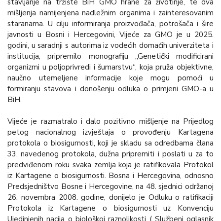
stavljanje na tržište BiH GMO hrane za životinje, te dva
mišljenja namijenjena nadležnim organima i zainteresovanim
staranama. U cilju informiranja proizvođača, potrošača i šire
javnosti u Bosni i Hercegovini, Vijeće za GMO je u 2025.
godini, u saradnji s autorima iz vodećih domaćih univerziteta i
institucija, pripremilo monografiju „Genetički modificirani
organizmi u poljoprivredi i šumarstvu“, koja pruža objektivne,
naučno utemeljene informacije koje mogu pomoći u
formiranju stavova i donošenju odluka o primjeni GMO-a u
BiH.
Vijeće je razmatralo i dalo pozitivno mišljenje na Prijedlog
petog nacionalnog izvještaja o provođenju Kartagena
protokola o biosigurnosti, koji je skladu sa odredbama člana
33. navedenog protokola, dužna pripremiti i poslati u za to
predviđenom roku svaka zemlja koja je ratifikovala Protokol
iz Kartagene o biosigurnosti. Bosna i Hercegovina, odnosno
Predsjedništvo Bosne i Hercegovine, na 48. sjednici održanoj
26. novembra 2008. godine, donijelo je Odluku o ratifikaciji
Protokola iz Kartagene o biosigurnosti uz Konvenciju
Ujedinjenih nacija o biološkoj raznolikosti („Službeni oglasnik