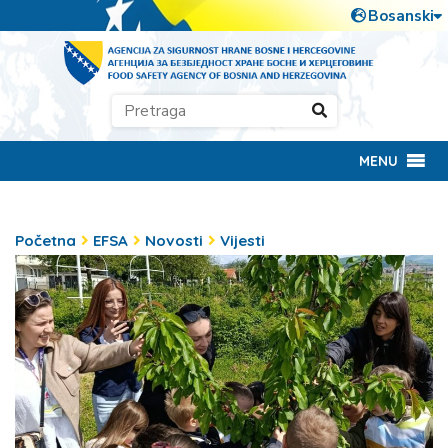
MENU
Početna
EFSA
Novosti
Vijesti