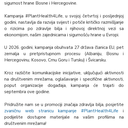
sigurnost hrane Bosne i Hercegovine.
Kampanja #PlantHealth4Life, u svojoj četvrtoj i posljednjoj
godini, nastavlja da razvija svijest i potiče kritičko razmišljanje
o rizicima po zdravlje bilja i njihovoj direktnoj vezi sa
ekonomijom, našim zajednicama i sigurnošću hrane u Evropi.
U 2026. godini, kampanja obuhvata 27 država članica EU, pet
zemalja u pretpristupnom procesu (Albaniju, Bosnu i
Hercegovinu, Kosovo, Crnu Goru i Tursku) i Švicarsku.
Kroz različite komunikacijske inicijative, uključujući aktivnosti
na društvenim mrežama, oglašavanje i specifične aktivnosti,
poput organizacije događaja, kampanja će trajati do
septembra ove godine.
Pridružite nam se u promociji značaja zdravlja bilja, posjetite
zvaničnu web stranicu kampanje #PlantHealth4Life
i
podijelite dostupne materijale na vašim profilima na
društvenim mrežama!