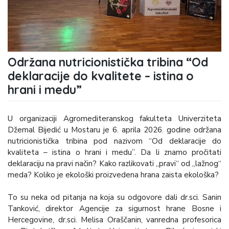
Održana nutricionistička tribina “Od
deklaracije do kvalitete – istina o
hrani i medu”
U organizaciji Agromediteranskog fakulteta Univerziteta
Džemal Bijedić u Mostaru je 6. aprila 2026. godine održana
nutricionistička tribina pod nazivom “Od deklaracije do
kvaliteta – istina o hrani i medu”. Da li znamo pročitati
deklaraciju na pravi način? Kako razlikovati „pravi“ od „lažnog“
meda? Koliko je ekološki proizvedena hrana zaista ekološka?
To su neka od pitanja na koja su odgovore dali dr.sci. Sanin
Tanković, direktor Agencije za sigurnost hrane Bosne i
Hercegovine, dr.sci. Melisa Oraščanin, vanredna profesorica