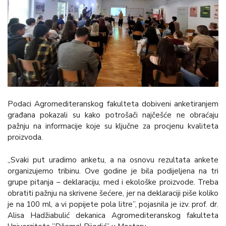
Podaci Agromediteranskog fakulteta dobiveni anketiranjem
građana pokazali su kako potrošači najčešće ne obraćaju
pažnju na informacije koje su ključne za procjenu kvaliteta
proizvoda.
„Svaki put uradimo anketu, a na osnovu rezultata ankete
organizujemo tribinu. Ove godine je bila podijeljena na tri
grupe pitanja – deklaraciju, med i ekološke proizvode. Treba
obratiti pažnju na skrivene šećere, jer na deklaraciji piše koliko
je na 100 ml, a vi popijete pola litre”, pojasnila je izv. prof. dr.
Alisa Hadžiabulić dekanica Agromediteranskog fakulteta