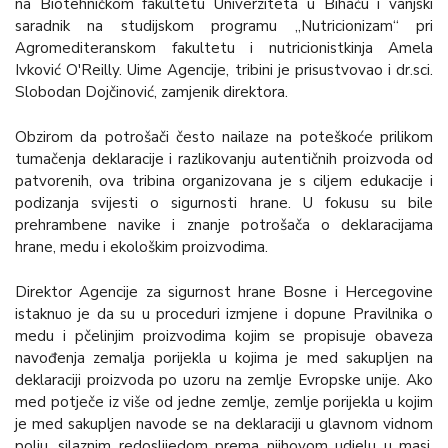
na Biotehničkom fakultetu Univerziteta u Bihaću i vanjski
saradnik na studijskom programu „Nutricionizam“ pri
Agromediteranskom fakultetu i nutricionistkinja Amela
Ivković O'Reilly. Uime Agencije, tribini je prisustvovao i dr.sci.
Slobodan Dojčinović, zamjenik direktora.
Obzirom da potrošači često nailaze na poteškoće prilikom
tumačenja deklaracije i razlikovanju autentičnih proizvoda od
patvorenih, ova tribina organizovana je s ciljem edukacije i
podizanja svijesti o sigurnosti hrane. U fokusu su bile
prehrambene navike i znanje potrošača o deklaracijama
hrane, medu i ekološkim proizvodima.
Direktor Agencije za sigurnost hrane Bosne i Hercegovine
istaknuo je da su u proceduri izmjene i dopune Pravilnika o
medu i pčelinjim proizvodima kojim se propisuje obaveza
navođenja zemalja porijekla u kojima je med sakupljen na
deklaraciji proizvoda po uzoru na zemlje Evropske unije. Ako
med potječe iz više od jedne zemlje, zemlje porijekla u kojim
je med sakupljen navode se na deklaraciji u glavnom vidnom
polju, silaznim redoslijedom prema njihovom udjelu u masi,