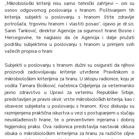
„Mikrobiološki kriteriji nisu samo tehnički zahtjevi – oni su
osnov odgovornog poslovanja s hranom. Poštivanjem tih
kriterija, subjekti u poslovanju s hranom štite zdravlje
potrošača, trgovinu hranom i vlastiti posao“, izjavio je dr.sci.
Sanin Tanković, direktor Agencije za sigurnost hrane Bosne i
Hercegovine, te naglasio da će Agencija i dalje pružati
podršku subjektima u poslovanju s hranom u primjeni svih
važećih propisa o hrani.
Subjekti u poslovanju s hranom dužni su osigurati da njihovi
proizvodi zadovoljavaju kriterije utvrđene Pravilnikom o
mikrobiološkim kriterijima za hranu. U sklopu radionice, koju je
vodila Tamara Bošković, načelnica Odjeljenja za veterinarsko
javno zdravstvo u Upravi za veterinu Republike Srbije,
predstavljen je pravni okvir, vrste mikrobioloških kriterija, kao i
obaveze subjekata u poslovanju s hranom. Kroz diskusiju su
razmijenjena praktična iskustva u vezi s postupanjem u slučaju
neusklađenosti hrane, te o preventivnim mjerama i dobroj
higijenskoj praksi. Ova radionica predstavlja nastavak ciklusa
obuka o mikrobiološkim kriterijima za hranu za različite ciljne