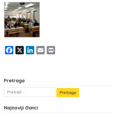
Facebook
X
LinkedIn
Email
Print
Pretraga
Najnoviji članci