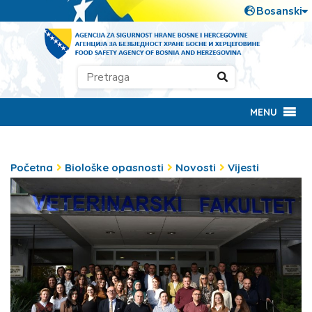
MENU
Početna
Biološke opasnosti
Novosti
Vijesti