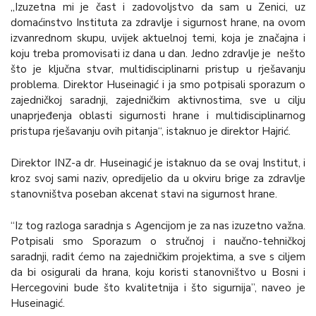
„Izuzetna mi je čast i zadovoljstvo da sam u Zenici, uz
domaćinstvo Instituta za zdravlje i sigurnost hrane, na ovom
izvanrednom skupu, uvijek aktuelnoj temi, koja je značajna i
koju treba promovisati iz dana u dan. Jedno zdravlje je nešto
što je ključna stvar, multidisciplinarni pristup u rješavanju
problema. Direktor Huseinagić i ja smo potpisali sporazum o
zajedničkoj saradnji, zajedničkim aktivnostima, sve u cilju
unaprjeđenja oblasti sigurnosti hrane i multidisciplinarnog
pristupa rješavanju ovih pitanja“, istaknuo je direktor Hajrić.
Direktor INZ-a dr. Huseinagić je istaknuo da se ovaj Institut, i
kroz svoj sami naziv, opredijelio da u okviru brige za zdravlje
stanovništva poseban akcenat stavi na sigurnost hrane.
“Iz tog razloga saradnja s Agencijom je za nas izuzetno važna.
Potpisali smo Sporazum o stručnoj i naučno-tehničkoj
saradnji, radit ćemo na zajedničkim projektima, a sve s ciljem
da bi osigurali da hrana, koju koristi stanovništvo u Bosni i
Hercegovini bude što kvalitetnija i što sigurnija”, naveo je
Huseinagić.