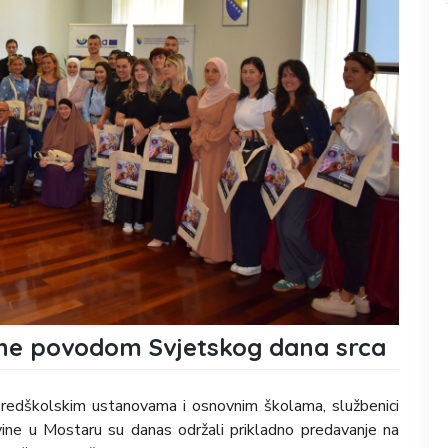
ane povodom Svjetskog dana srca
 predškolskim ustanovama i osnovnim školama, službenici
ine u Mostaru su danas održali prikladno predavanje na