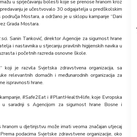
omažu u sprječavanju bolesti koje se prenose hranom kroz
a predavanju je učestvovalo 30 odgajatelja u predškolskim
 područja Mostara, a održano je u sklopu kampanje “Dani
vez Grada Mostara.
sci. Sanin Tanković, direktor Agencije za sigurnost hrane
lja i nastavnika u stjecanju pravilnih higijenskih navika u
zrasta i početnih razreda osnovne škole.
 koji je razvila Svjetska zdravstvena organizacija, sa
ruke relevantnih domaćih i međunarodnih organizacija za
ne ispravnosti hrane.
e kampanje, #Safe2Eat i #PlantHealth4life, koje Evropska
i u saradnji s Agencijom za sigurnost hrane Bosne i
 s hranom u djetinjstvu može imati veoma značajan utjecaj
. Prema podacima Svjetske zdravstvene organizacije, oko