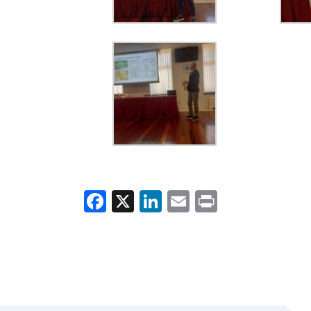
Facebook
X
LinkedIn
Email
Print