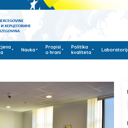
cjena
Propisi
Politika
Nauka
Laboratorij
ka
o hrani
kvaliteta