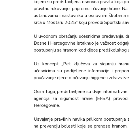
kojem su predstavljena osnovna pravila koja p
pravilno rukovanje, pripremu i čuvanje hrane. N
ustanovama i nastavnika u osnovnim školama s
srca u Mostaru 2025” koju provodi Sportski sa
U uvodnom obraćanju učesnicima predavanja, dr.
Bosne i Hercegovine istaknuo je važnost odgajate
postupanju sa hranom kod djece predškolskog u
Uz koncept „Pet ključeva za sigurniju hranu“
učesnicima su podijeljene informacije i prepo
poučavanje djece o očuvanju higijene i zdravstve
Osim toga, predstavljene su dvije informativn
agencija za sigurnost hrane (EFSA) provod
Hercegovine.
Usvajanje pravilnih navika prilikom postupanja
na prevenciju bolesti koje se prenose hranom