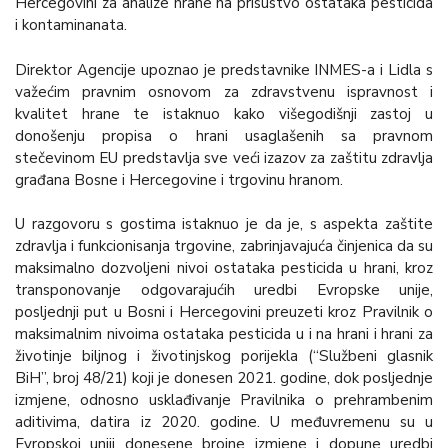
Hercegovini za analize hrane na prisustvo ostataka pesticida
i kontaminanata.
Direktor Agencije upoznao je predstavnike INMES-a i Lidla s
važećim pravnim osnovom za zdravstvenu ispravnost i
kvalitet hrane te istaknuo kako višegodišnji zastoj u
donošenju propisa o hrani usaglašenih sa pravnom
stečevinom EU predstavlja sve veći izazov za zaštitu zdravlja
građana Bosne i Hercegovine i trgovinu hranom.
U razgovoru s gostima istaknuo je da je, s aspekta zaštite
zdravlja i funkcionisanja trgovine, zabrinjavajuća činjenica da su
maksimalno dozvoljeni nivoi ostataka pesticida u hrani, kroz
transponovanje odgovarajućih uredbi Evropske unije,
posljednji put u Bosni i Hercegovini preuzeti kroz Pravilnik o
maksimalnim nivoima ostataka pesticida u i na hrani i hrani za
životinje biljnog i životinjskog porijekla (“Službeni glasnik
BiH”, broj 48/21) koji je donesen 2021. godine, dok posljednje
izmjene, odnosno usklađivanje Pravilnika o prehrambenim
aditivima, datira iz 2020. godine. U međuvremenu su u
Evropskoj uniji donesene brojne izmjene i dopune uredbi