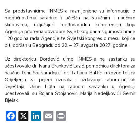
Sa predstavnicima INMES-a razmijenjene su informacije o
mogućnostima saradnje i učešća na stručnim i naučnim
skupovima, uključujući međunarodnu konferenciju koju
Agencija priprema povodom Svjetskog dana sigurnosti hrane
i 20 godina rada Agencije te Svjetski kongres o mesu, koji će
biti održan u Beogradu od 22. – 27. avgusta 2027. godine.
Uz direktoricu Đorđević, uime INMES-a na sastanku su
učestvovale dr. Ivana Branković Lazić, pomoćnica direktora za
naučno-tehničku saradnju i dr. Tatjana Baltić, rukovoditeljica
Odjeljenja za prijem uzoraka i izdavanje laboratorijskih
izvještaja. Uime Lidla na radnom sastanku u Agenciji
učestvovali su Bojana Stojanović, Marija Nedeljković i Semir
Bjelak.
Facebook
X
LinkedIn
Email
Print