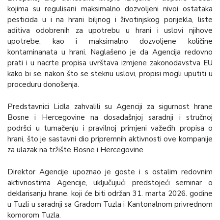
kojima su regulisani maksimalno dozvoljeni nivoi ostataka
pesticida u i na hrani biljnog i životinjskog porijekla, liste
aditiva odobrenih za upotrebu u hrani i uslovi njihove
upotrebe, kao i maksimalno dozvoljene količine
kontaminanata u hrani. Naglašeno je da Agencija redovno
prati i u nacrte propisa uvrštava izmjene zakonodavstva EU
kako bi se, nakon što se steknu uslovi, propisi mogli uputiti u
proceduru donošenja.
Predstavnici Lidla zahvalili su Agenciji za sigurnost hrane
Bosne i Hercegovine na dosadašnjoj saradnji i stručnoj
podršci u tumačenju i pravilnoj primjeni važećih propisa o
hrani, što je sastavni dio pripremnih aktivnosti ove kompanije
za ulazak na tržište Bosne i Hercegovine.
Direktor Agencije upoznao je goste i s ostalim redovnim
aktivnostima Agencije, uključujući predstojeći seminar o
deklarisanju hrane, koji će biti održan 31. marta 2026. godine
u Tuzli u saradnji sa Gradom Tuzla i Kantonalnom privrednom
komorom Tuzla.