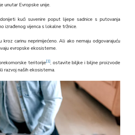
je unutar Evropske unije.
donijeti kući suvenire poput lijepe sadnice s putovanja
no izrađenog vijenca s lokalne tržnice.
 kroz carinu neprimijećeno. Ali ako nemaju odgovarajuću
tavaju evropske ekosisteme.
[1]
 prekomorske teritorije
, ostavite biljke i biljne proizvode
ali razvoj naših ekosistema.