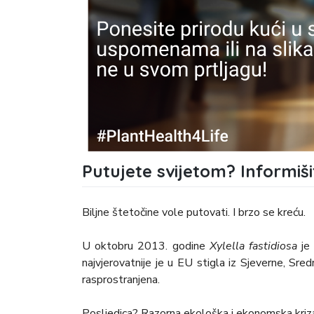
Putujete svijetom? Informiši
Biljne štetočine vole putovati. I brzo se kreću.
U oktobru 2013. godine
Xylella fastidiosa
je
najvjerovatnije je u EU stigla iz Sjeverne, Sre
rasprostranjena.
Posljedica? Razorna ekološka i ekonomska kriz