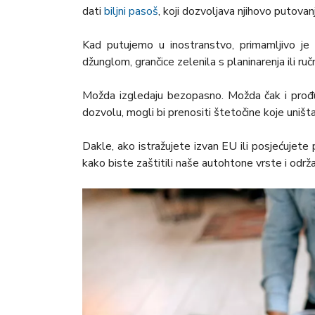
dati
biljni pasoš
, koji dozvoljava njihovo putovan
Kad putujemo u inostranstvo, primamljivo je 
džunglom, grančice zelenila s planinarenja ili ruč
Možda izgledaju bezopasno. Možda čak i prođu
dozvolu, mogli bi prenositi štetočine koje uniš
Dakle, ako istražujete izvan EU ili posjećujete
kako biste zaštitili naše autohtone vrste i održ