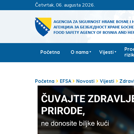
četvrtak, 06. augusta 2026.
Pro
Početna
O nama
Vijesti
rizi
Početna
EFSA
Novosti
Vijesti
Zdravl