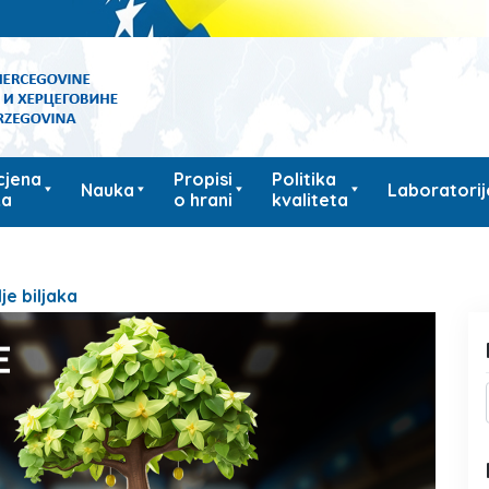
cjena
Propisi
Politika
Nauka
Laboratorij
ka
o hrani
kvaliteta
je biljaka