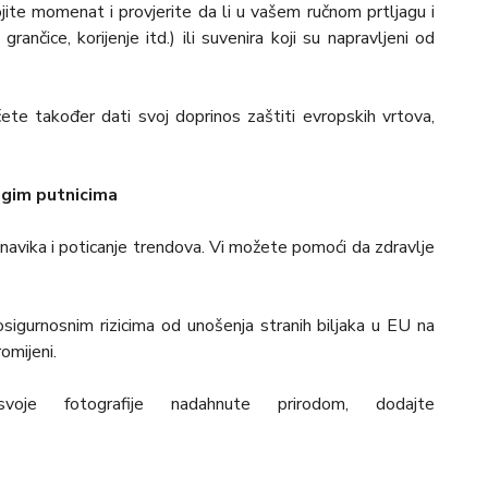
jite momenat i provjerite da li u vašem ručnom prtljagu i
grančice, korijenje itd.) ili suvenira koji su napravljeni od
ete također dati svoj doprinos zaštiti evropskih vrtova,
rugim putnicima
avika i poticanje trendova. Vi možete pomoći da zdravlje
iosigurnosnim rizicima od unošenja stranih biljaka u EU na
omijeni.
oje fotografije nadahnute prirodom, dodajte