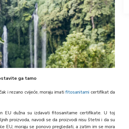
 ostavite ga tamo
a čak i rezano cvijeće, moraju imati
fitosanitarni
certifikat da
an EU dužna su izdavati fitosanitarne certifikate. U toj
iljnih proizvoda, navodi se da proizvodi nisu štetni i da su
bale EU, moraju se ponovo pregledati, a zatim im se mora