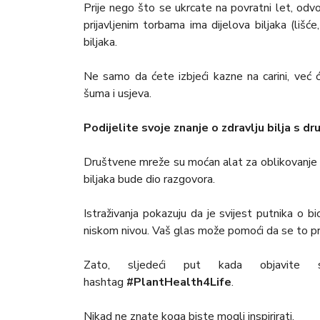
Prije nego što se ukrcate na povratni let, odvo
prijavljenim torbama ima dijelova biljaka (lišće, 
biljaka.
Ne samo da ćete izbjeći kazne na carini, već ć
šuma i usjeva.
Podijelite svoje znanje o zdravlju bilja s d
Društvene mreže su moćan alat za oblikovanje n
biljaka bude dio razgovora.
Istraživanja pokazuju da je svijest putnika o b
niskom nivou. Vaš glas može pomoći da se to pr
Zato, sljedeći put kada objavite sv
hashtag
#PlantHealth4Life
.
Nikad ne znate koga biste mogli inspirirati.