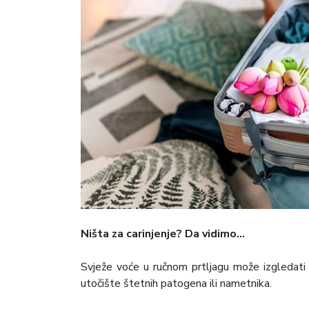
Ništa za carinjenje? Da vidimo…
Svježe voće u ručnom prtljagu može izgledati ka
utočište štetnih patogena ili nametnika.