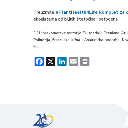
Preuzmite
#PlantHealth4Life komplet za 
ekosistema od biljnih štetočina i patogena.
[1]
U prekomorske teritorije EU spadaju: Grenland, Aruba
Polinezija, Francuska Južna i Antarktička područja, No
Futuna.
Facebook
X
LinkedIn
Email
Print