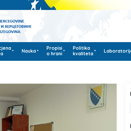
cjena
Propisi
Politika
Nauka
Laboratorij
ka
o hrani
kvaliteta