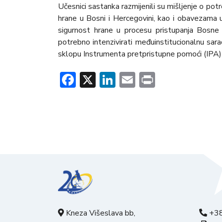
Učesnici sastanka razmijenili su mišljenje o pot
hrane u Bosni i Hercegovini, kao i obavezama
sigurnost hrane u procesu pristupanja Bosne 
potrebno intenzivirati međuinstitucionalnu sar
sklopu Instrumenta pretpristupne pomoći (IPA)
Facebook
X
LinkedIn
Email
Print
Kneza Višeslava bb,
+38