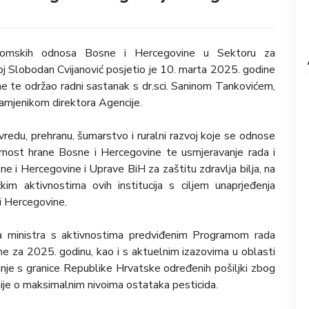
onomskih odnosa Bosne i Hercegovine u Sektoru za
voj Slobodan Cvijanović posjetio je 10. marta 2025. godine
e te održao radni sastanak s dr.sci. Saninom Tankovićem,
zamjenikom direktora Agencije.
redu, prehranu, šumarstvo i ruralni razvoj koje se odnose
urnost hrane Bosne i Hercegovine te usmjeravanje rada i
 i Hercegovine i Uprave BiH za zaštitu zdravlja bilja, na
im aktivnostima ovih institucija s ciljem unaprjeđenja
i Hercegovine.
 ministra s aktivnostima predviđenim Programom rada
e za 2025. godinu, kao i s aktuelnim izazovima u oblasti
ijanje s granice Republike Hrvatske određenih pošiljki zbog
ije o maksimalnim nivoima ostataka pesticida.