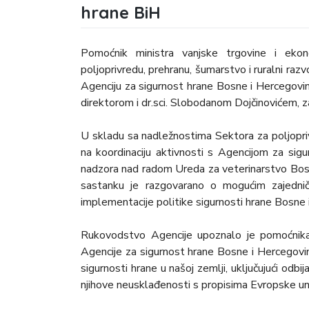
hrane BiH
Pomoćnik ministra vanjske trgovine i ek
poljoprivredu, prehranu, šumarstvo i ruralni raz
Agenciju za sigurnost hrane Bosne i Hercegovin
direktorom i dr.sci. Slobodanom Dojčinovićem, 
U skladu sa nadležnostima Sektora za poljopriv
na koordinaciju aktivnosti s Agencijom za sig
nadzora nad radom Ureda za veterinarstvo Bosne
sastanku je razgovarano o mogućim zajedničk
implementacije politike sigurnosti hrane Bosne 
Rukovodstvo Agencije upoznalo je pomoćnika
Agencije za sigurnost hrane Bosne i Hercegovin
sigurnosti hrane u našoj zemlji, uključujući odb
njihove neusklađenosti s propisima Evropske un