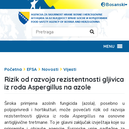
MENU
Početna
EFSA
Novosti
Vijesti
Rizik od razvoja rezistentnosti gljivica
iz roda Aspergillus na azole
Široka primjena azolnih fungicida (azola), posebno u
poljoprivredi i hortikulturi, može povećati rizik od razvoja
rezistentnosti gljivica iz roda
Aspergillus
na osnovne
antigljivične tretmane. To je glavni zaključak izvještaja koje su
pripremile i objavile agencije Evropske unije nadležne za