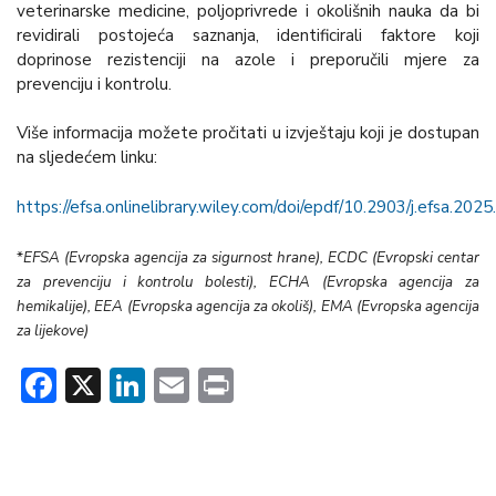
veterinarske medicine, poljoprivrede i okolišnih nauka da bi
revidirali postojeća saznanja, identificirali faktore koji
doprinose rezistenciji na azole i preporučili mjere za
prevenciju i kontrolu.
Više informacija možete pročitati u izvještaju koji je dostupan
na sljedećem linku:
https://efsa.onlinelibrary.wiley.com/doi/epdf/10.2903/j.efsa.202
*
EFSA (Evropska agencija za sigurnost hrane), ECDC (Evropski centar
za prevenciju i kontrolu bolesti), ECHA (Evropska agencija za
hemikalije), EEA (Evropska agencija za okoliš), EMA (Evropska agencija
za lijekove)
Facebook
X
LinkedIn
Email
Print