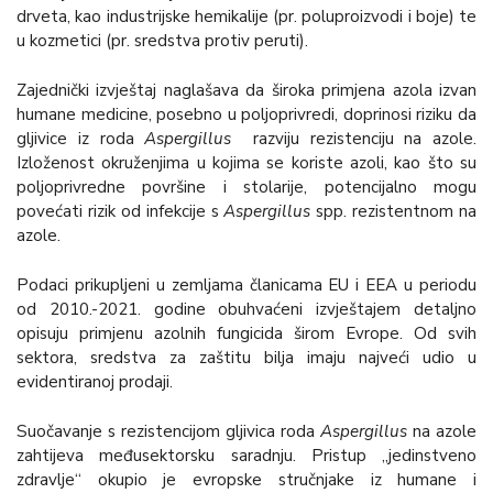
drveta, kao industrijske hemikalije (pr. poluproizvodi i boje) te
u kozmetici (pr. sredstva protiv peruti).
Zajednički izvještaj naglašava da široka primjena azola izvan
humane medicine, posebno u poljoprivredi, doprinosi riziku da
gljivice iz roda
Aspergillus
razviju rezistenciju na azole.
Izloženost okruženjima u kojima se koriste azoli, kao što su
poljoprivredne površine i stolarije, potencijalno mogu
povećati rizik od infekcije s
Aspergillus
spp. rezistentnom na
azole.
Podaci prikupljeni u zemljama članicama EU i EEA u periodu
od 2010.-2021. godine obuhvaćeni izvještajem detaljno
opisuju primjenu azolnih fungicida širom Evrope. Od svih
sektora, sredstva za zaštitu bilja imaju najveći udio u
evidentiranoj prodaji.
Suočavanje s rezistencijom gljivica roda
Aspergillus
na azole
zahtijeva međusektorsku saradnju. Pristup „jedinstveno
zdravlje“ okupio je evropske stručnjake iz humane i