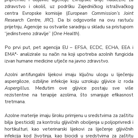
zdravstvo i okoliš, uz podršku Zajedničkog istraživačkog
centra Evropske komisije (
European Commission’s Joint
Research Centre, JRC
). Da bi odgovorile na ovu rastuću
prijetnju, Agencije su ostvarile saradnju u skladu sa pristupom
“jedinstveno zdravlje” (
One Health
).
Po prvi put, pet agencija EU – EFSA, ECDC, ECHA, EEA i
EMA*- analizirale su način na koji upotreba azolnih fungicida
izvan humane medicine utječe na javno zdravstvo.
Azolni antifungalni lijekovi imaju ključnu ulogu u liječenju
aspergiloze, ozbiljne infekcije koju uzrokuju gljivice iz roda
Aspergillus.
Međutim ove gljivice postaju sve više
rezistentne na terapije azolima, što smanjuje efikasnost
tretmana.
Azolne materije imaju široku primjenu u sredstvima za zaštitu
bilja (pesticidi) za kontrolu gljivičnih oboljenja u poljoprivredi i
hortikulturi, kao veterinarski lijekovi za liječenje gljivičnih
infekcija kod životinja, kao biocidi u sredstvima za zaštitu