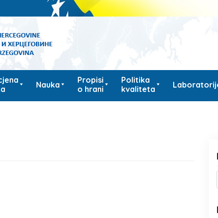
cjena
Propisi
Politika
Nauka
Laboratorij
ka
o hrani
kvaliteta